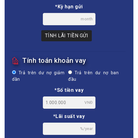
*Kỳ hạn gửi
month
TÍNH LÃI TIỀN GỬI
Tính toán khoản vay
Trả trên dư nợ giảm
Trả trên dư nợ ban
dần
đầu
*Số tiền vay
VNĐ
*Lãi suất vay
%/year