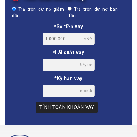
Trả trên dư nợ giảm
Trả trên dư nợ ban
dần
đầu
*Số tiền vay
VNĐ
*Lãi suất vay
%/year
*Kỳ hạn vay
month
TÍNH TOÁN KHOẢN VAY