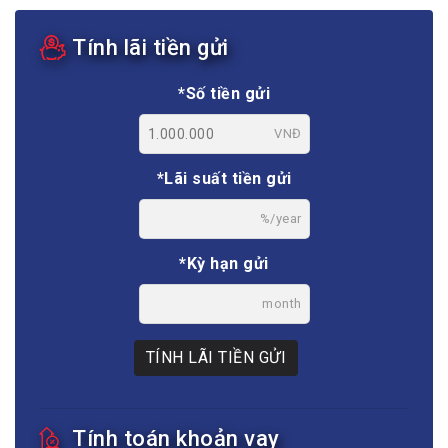
Tính lãi tiền gửi
*Số tiền gửi
VNĐ
*Lãi suất tiền gửi
%/year
*Kỳ hạn gửi
month
TÍNH LÃI TIỀN GỬI
Tính toán khoản vay