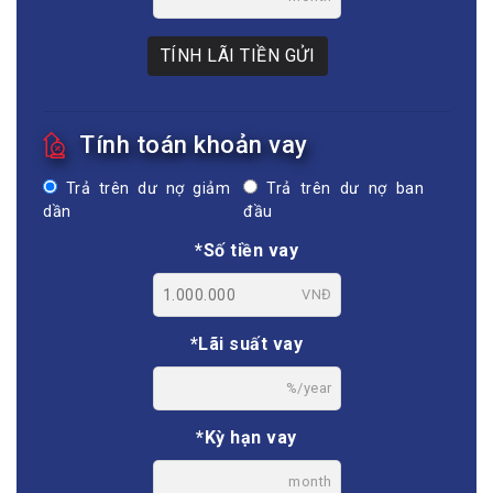
TÍNH LÃI TIỀN GỬI
Tính toán khoản vay
Trả trên dư nợ giảm
Trả trên dư nợ ban
dần
đầu
*Số tiền vay
VNĐ
*Lãi suất vay
%/year
*Kỳ hạn vay
month