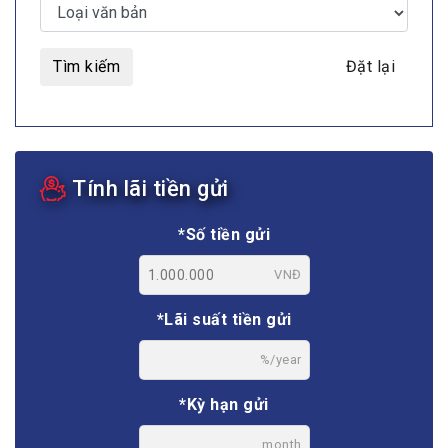
Tìm kiếm
Đặt lại
Tính lãi tiền gửi
*Số tiền gửi
VNĐ
*Lãi suất tiền gửi
%/year
*Kỳ hạn gửi
month