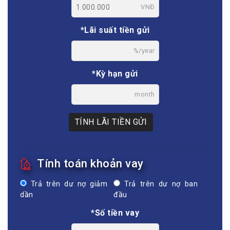
VNĐ
*Lãi suất tiền gửi
%/year
*Kỳ hạn gửi
month
TÍNH LÃI TIỀN GỬI
Tính toán khoản vay
Trả trên dư nợ giảm
Trả trên dư nợ ban
dần
đầu
*Số tiền vay