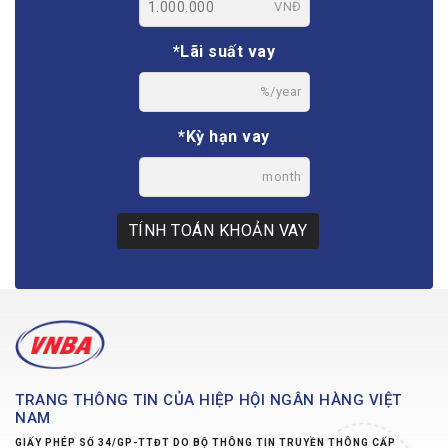
VNĐ
*Lãi suất vay
%/year
*Kỳ hạn vay
month
TÍNH TOÁN KHOẢN VAY
TRANG THÔNG TIN CỦA HIỆP HỘI NGÂN HÀNG VIỆT
NAM
GIẤY PHÉP SỐ 34/GP-TTĐT DO BỘ THÔNG TIN TRUYỀN THÔNG CẤP