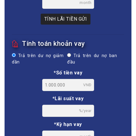
month
TÍNH LÃI TIỀN GỬI
Tính toán khoản vay
Trả trên dư nợ giảm
Trả trên dư nợ ban
dần
đầu
*Số tiền vay
VNĐ
*Lãi suất vay
%/year
*Kỳ hạn vay