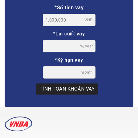
*Số tiền vay
VNĐ
*Lãi suất vay
%/year
*Kỳ hạn vay
month
TÍNH TOÁN KHOẢN VAY