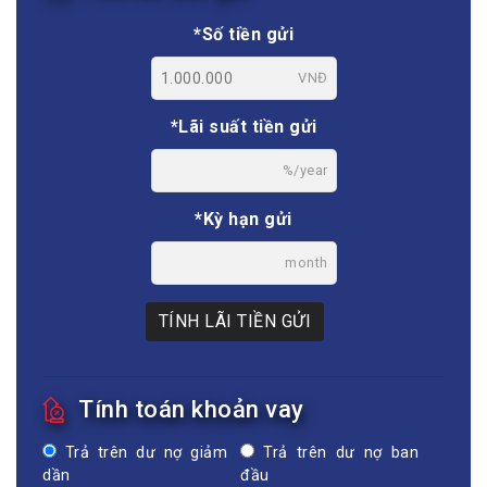
*Số tiền gửi
VNĐ
*Lãi suất tiền gửi
%/year
*Kỳ hạn gửi
month
TÍNH LÃI TIỀN GỬI
Tính toán khoản vay
Trả trên dư nợ giảm
Trả trên dư nợ ban
dần
đầu