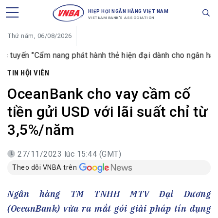
HIỆP HỘI NGÂN HÀNG VIỆT NAM
VIETNAM BANK'S ASSOCIATION
Thứ năm, 06/08/2026
 "Cẩm nang phát hành thẻ hiện đại dành cho ngân hàng hiện đ
TIN HỘI VIÊN
OceanBank cho vay cầm cố
tiền gửi USD với lãi suất chỉ từ
3,5%/năm
27/11/2023 lúc 15:44 (GMT)
Theo dõi VNBA trên
Ngân hàng TM TNHH MTV Đại Dương
(OceanBank) vừa ra mắt gói giải pháp tín dụng