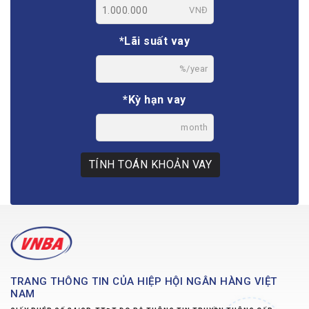
*Số tiền vay
VNĐ
*Lãi suất vay
%/year
*Kỳ hạn vay
month
TÍNH TOÁN KHOẢN VAY
TRANG THÔNG TIN CỦA HIỆP HỘI NGÂN HÀNG VIỆT