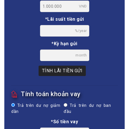
*Số tiền gửi
VNĐ
*Lãi suất tiền gửi
%/year
*Kỳ hạn gửi
month
TÍNH LÃI TIỀN GỬI
Tính toán khoản vay
Trả trên dư nợ giảm
Trả trên dư nợ ban
dần
đầu