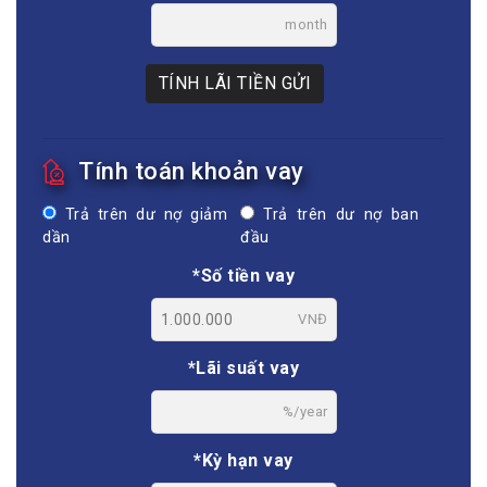
month
TÍNH LÃI TIỀN GỬI
Tính toán khoản vay
Trả trên dư nợ giảm
Trả trên dư nợ ban
dần
đầu
*Số tiền vay
VNĐ
*Lãi suất vay
%/year
*Kỳ hạn vay