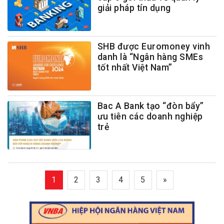
giải pháp tín dụng
SHB được Euromoney vinh
danh là “Ngân hàng SMEs
tốt nhất Việt Nam”
Bac A Bank tạo “đòn bẩy”
ưu tiên các doanh nghiệp
trẻ
1
2
3
4
5
»