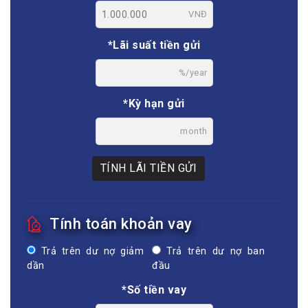
VNĐ
*Lãi suất tiền gửi
%/year
*Kỳ hạn gửi
month
TÍNH LÃI TIỀN GỬI
Tính toán khoản vay
Trả trên dư nợ giảm
Trả trên dư nợ ban
dần
đầu
*Số tiền vay