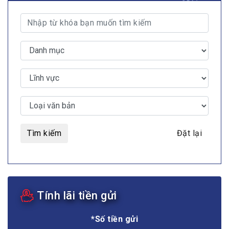
Tìm kiếm
Đặt lại
Tính lãi tiền gửi
*Số tiền gửi