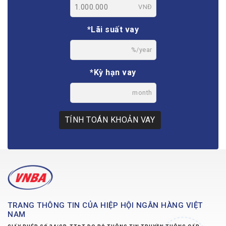
VNĐ
*Lãi suất vay
%/year
*Kỳ hạn vay
month
TÍNH TOÁN KHOẢN VAY
TRANG THÔNG TIN CỦA HIỆP HỘI NGÂN HÀNG VIỆT
NAM