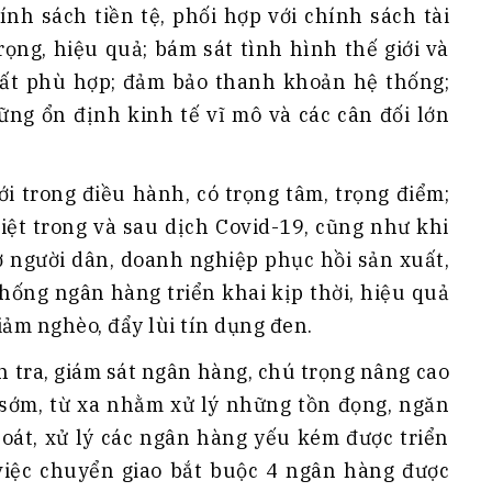
nh sách tiền tệ, phối hợp với chính sách tài
rọng, hiệu quả; bám sát tình hình thế giới và
uất phù hợp; đảm bảo thanh khoản hệ thống;
vững ổn định kinh tế vĩ mô và các cân đối lớn
ới trong điều hành, có trọng tâm, trọng điểm;
 biệt trong và sau dịch Covid-19, cũng như khi
rợ người dân, doanh nghiệp phục hồi sản xuất,
hống ngân hàng triển khai kịp thời, hiệu quả
iảm nghèo, đẩy lùi tín dụng đen.
h tra, giám sát ngân hàng, chú trọng nâng cao
ừ sớm, từ xa nhằm xử lý những tồn đọng, ngăn
 soát, xử lý các ngân hàng yếu kém được triển
việc chuyển giao bắt buộc 4 ngân hàng được