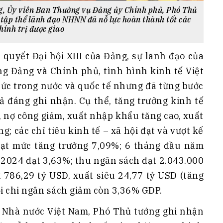
g, Ủy viên Ban Thường vụ Đảng ủy Chính phủ, Phó Thủ
 tập thể lãnh đạo NHNN đã nỗ lực hoàn thành tốt các
hính trị được giao
 quyết Đại hội XIII của Đảng, sự lãnh đạo của
g Đảng và Chính phủ, tình hình kinh tế Việt
hức trong nước và quốc tế nhưng đã từng bước
ả đáng ghi nhận. Cụ thể, tăng trưởng kinh tế
n, nợ công giảm, xuất nhập khẩu tăng cao, xuất
ng; các chỉ tiêu kinh tế – xã hội đạt và vượt kế
đạt mức tăng trưởng 7,09%; 6 tháng đầu năm
m 2024 đạt 3,63%; thu ngân sách đạt 2.043.000
 786,29 tỷ USD, xuất siêu 24,77 tỷ USD (tăng
i chi ngân sách giảm còn 3,36% GDP.
g Nhà nước Việt Nam, Phó Thủ tướng ghi nhận