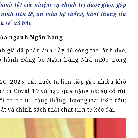
h Tiêu dùng
ành tốt các nhiệm vụ chính trị được giao, góp
tài sản
ninh tiền tệ, an toàn hệ thống, khơi thông tín
oán –Thẻ
h tế, xã hội.
 trị
ò của ngành Ngân hàng
iệc làm
nh giá đã phản ánh đầy đủ công tác lãnh đạo,
 SẢN
TUYỂN DỤNG
p hành Đảng bộ Ngân hàng Nhà nước trong
20–2025, đất nước ta liên tiếp gặp nhiều khó
 dịch Covid-19 và hậu quả nặng nề; sự cố rút
ột chính trị, căng thẳng thương mại toàn cầu;
t và chính sách thắt chặt tiền tệ kéo dài.