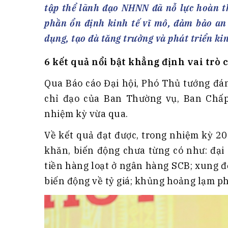
Tài chín
Bộ Chuẩn mực Đạo đức nghề nghiệp
tập thể lãnh đạo NHNN đã nỗ lực hoàn th
Đấu giá 
Đối tác
phần ổn định kinh tế vĩ mô, đảm bảo an 
Thanh t
dụng, tạo đà tăng trưởng và phát triển kin
Nhà quản
6 kết quả nổi bật khẳng định vai tr
Cơ hội v
Qua Báo cáo Đại hội, Phó Thủ tướng đá
GÓP Ý CHÍNH SÁCH
ĐẤU GIÁ TÀI
chỉ đạo của Ban Thường vụ, Ban Chấ
Dự thảo luật
nhiệm kỳ vừa qua.
Tư vấn – Hỏi đáp
Về kết quả đạt được, trong nhiệm kỳ 20
Tra cứu văn bản
khăn, biến động chưa từng có như: đại
tiền hàng loạt ở ngân hàng SCB; xung đ
biến động về tỷ giá; khủng hoảng lạm phá