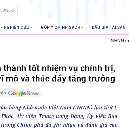
/08/2026
 - NGHIÊN CỨU
GÓP Ý CHÍNH SÁCH
ĐẤU GIÁ TÀI SẢN
HỘI VIÊN
NHNN miễn nhiệm 02 G
Danh sách hội viên
Gia nhập VNBA
 VNBA
hành tốt nhiệm vụ chính trị,
 Tuần VNBA
vĩ mô và thúc đẩy tăng trưởng
trên
gân hàng
t
Ngân hàng Nhà nước Việt Nam (NHNN) lần thứ I,
 Phớc, Ủy viên Trung ương Đảng, Ủy viên Ban
tướng Chính phủ đã ghi nhận và đánh giá cao