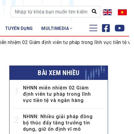
TUYỂN DỤNG
MULTIMEDIA
ĐÀO TẠO - NGHIÊN CỨU
iám định viên tư pháp trong lĩnh vực tiền tệ và ngân hàng
Nghiệp vụ - Chứng chỉ
Tập huấn
BÀI XEM NHIỀU
NHNN miễn nhiệm 02 Giám
1
định viên tư pháp trong lĩnh
vực tiền tệ và ngân hàng
NHNN: Nhiều giải pháp đồng
2
bộ thúc đẩy tăng trưởng tín
dụng, giữ ổn định vĩ mô