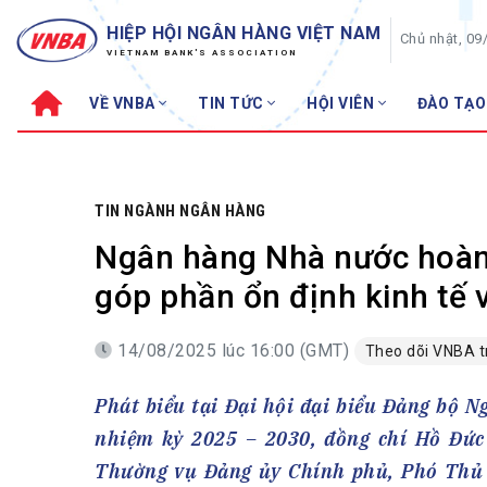
HIỆP HỘI NGÂN HÀNG VIỆT NAM
Chủ nhật, 09
VIETNAM BANK'S ASSOCIATION
VỀ VNBA
TIN TỨC
HỘI VIÊN
ĐÀO TẠO
Về VNBA
TIN TỨC
Cơ cấu tổ chức
Tin Hiệp hội
Sơ đồ tổ chức
Sự kiện
TIN NGÀNH NGÂN HÀNG
Hội đồng Hiệp hội
30 năm
Ngân hàng Nhà nước hoàn t
Thường trực Hiệp hội
Bản tin
góp phần ổn định kinh tế 
Cơ quan Thường trực
Tin Hội viên
14/08/2025 lúc 16:00 (GMT)
Theo dõi VNBA 
Điều lệ
Tin ngành n
Lịch sử phát triển
Topic nổi bậ
Phát biểu tại Đại hội đại biểu Đảng bộ 
VNBA các thời kỳ
Đào tạo
nhiệm kỳ 2025 – 2030, đồng chí Hồ Đức
Fintech
Thành tích – Giải thưởng
Thường vụ Đảng ủy Chính phủ, Phó Thủ 