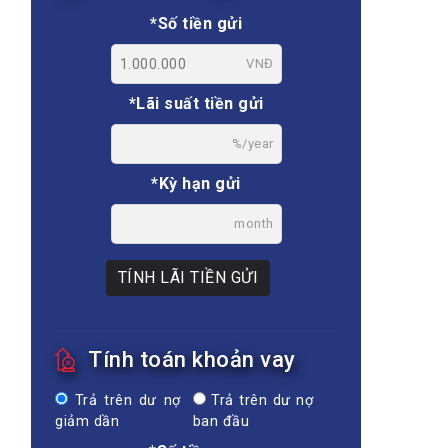
*Số tiền gửi
VNĐ
*Lãi suất tiền gửi
%/year
*Kỳ hạn gửi
month
TÍNH LÃI TIỀN GỬI
Tính toán khoản vay
Trả trên dư nợ
Trả trên dư nợ
giảm dần
ban đầu