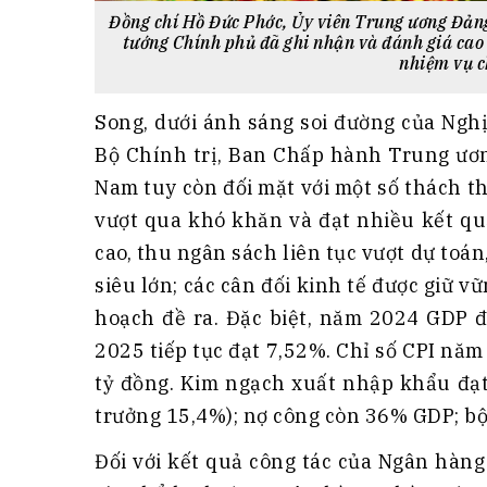
Đồng chí Hồ Đức Phớc, Ủy viên Trung ương Đản
tướng Chính phủ đã ghi nhận và đánh giá cao
nhiệm vụ c
Song, dưới ánh sáng soi đường của Nghị
Bộ Chính trị, Ban Chấp hành Trung ươn
Nam tuy còn đối mặt với một số thách t
vượt qua khó khăn và đạt nhiều kết qu
cao, thu ngân sách liên tục vượt dự toá
siêu lớn; các cân đối kinh tế được giữ vữ
hoạch đề ra. Đặc biệt, năm 2024 GDP 
2025 tiếp tục đạt 7,52%. Chỉ số CPI nă
tỷ đồng. Kim ngạch xuất nhập khẩu đạt
trưởng 15,4%); nợ công còn 36% GDP; bộ
Đối với kết quả công tác của Ngân hàn