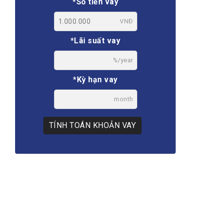
*Số tiền vay
VNĐ
*Lãi suất vay
%/year
*Kỳ hạn vay
month
TÍNH TOÁN KHOẢN VAY