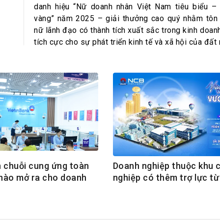
h Tiêu dùng
danh hiệu “Nữ doanh nhân Việt Nam tiêu biểu –
tài sản
vàng” năm 2025 – giải thưởng cao quý nhằm tôn
nữ lãnh đạo có thành tích xuất sắc trong kinh doan
oán –Thẻ
tích cực cho sự phát triển kinh tế và xã hội của đất
 trị
iệc làm
 SẢN
TUYỂN DỤNG
 chuỗi cung ứng toàn
Doanh nghiệp thuộc khu 
 nào mở ra cho doanh
nghiệp có thêm trợ lực t