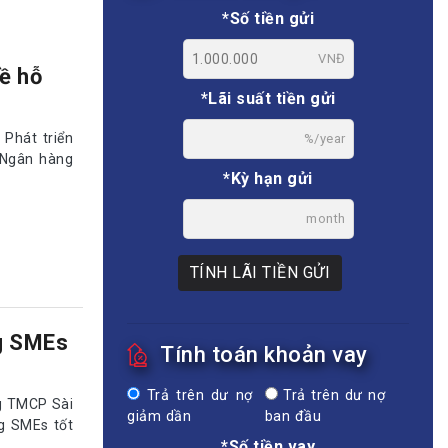
*Số tiền gửi
VNĐ
ề hỗ
*Lãi suất tiền gửi
Phát triển
%/year
 Ngân hàng
*Kỳ hạn gửi
month
TÍNH LÃI TIỀN GỬI
g SMEs
Tính toán khoản vay
Trả trên dư nợ
Trả trên dư nợ
ng TMCP Sài
giảm dần
ban đầu
g SMEs tốt
*Số tiền vay