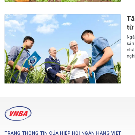
Tă
từ
Ngâ
sản
nhà
ngh
TRANG THÔNG TIN CỦA HIỆP HỘI NGÂN HÀNG VIỆT