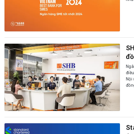
SH
đồ
Ngâ
điề
Nội
đồn
St