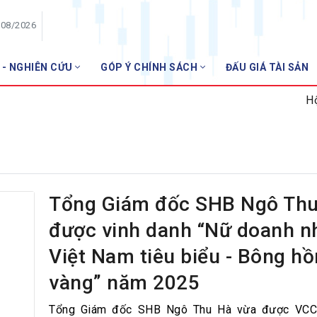
/08/2026
 - NGHIÊN CỨU
GÓP Ý CHÍNH SÁCH
ĐẤU GIÁ TÀI SẢN
HỘI VIÊN
Hội thảo
Danh sách hội viên
Gia nhập VNBA
 VNBA
 Tuần VNBA
Tổng Giám đốc SHB Ngô Th
được vinh danh “Nữ doanh n
gân hàng
Việt Nam tiêu biểu - Bông h
t
vàng” năm 2025
Tổng Giám đốc SHB Ngô Thu Hà vừa được VCCI