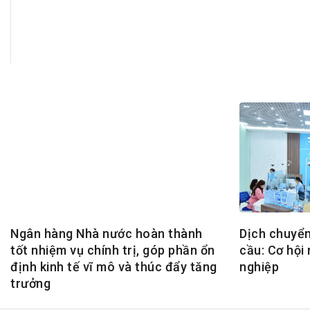
Tài chín
Bộ Chuẩn mực Đạo đức nghề nghiệp
Đấu giá 
Đối tác
Thanh t
Nhà quản
Cơ hội v
GÓP Ý CHÍNH SÁCH
ĐẤU GIÁ TÀI
Dự thảo luật
Tư vấn – Hỏi đáp
Tra cứu văn bản
Ngân hàng Nhà nước hoàn thành
Dịch chuyển
tốt nhiệm vụ chính trị, góp phần ổn
cầu: Cơ hội
định kinh tế vĩ mô và thúc đẩy tăng
nghiệp
trưởng