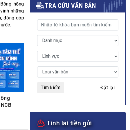
 Bông hồng
TRA CỨU VĂN BẢN
 vinh những
h, đóng góp
 nước.
MULTIMEDIA
Video
E-magazines
Photos
Tìm kiếm
Đặt lại
công
ừ NCB
Tính lãi tiền gửi