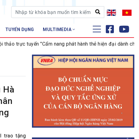
TUYỂN DỤNG
MULTIMEDIA
ĐÀO TẠO - NGHIÊN CỨU
 trực tuyến "Cẩm nang phát hành thẻ hiện đại dành cho ngân h
Nghiệp vụ - Chứng chỉ
Tập huấn
u Hà
hân
ồng
 trao tặng