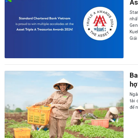
As
Sta
nhấ
Gen
Kue
Giả
Ba
hợ
Ngâ
tài
để 