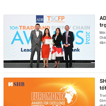
AD
tr
Mới
Châ
dẫn
SH
tố
Tro
Gòn
nhấ