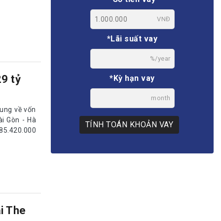
VNĐ
*Lãi suất vay
%/year
9 tỷ
*Kỳ hạn vay
month
dung về vốn
ài Gòn - Hà
TÍNH TOÁN KHOẢN VAY
085.420.000
i The