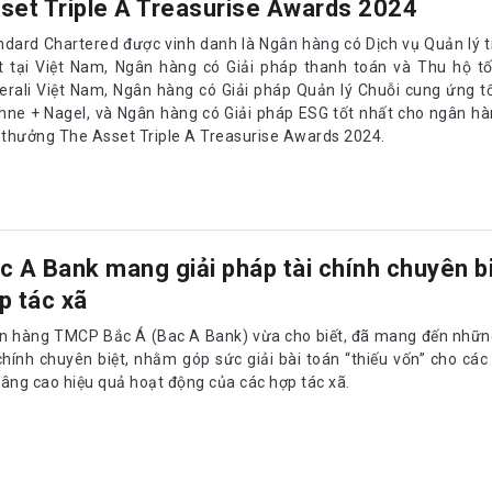
set Triple A Treasurise Awards 2024
ndard Chartered được vinh danh là Ngân hàng có Dịch vụ Quản lý t
t tại Việt Nam, Ngân hàng có Giải pháp thanh toán và Thu hộ tố
erali Việt Nam, Ngân hàng có Giải pháp Quản lý Chuỗi cung ứng t
hne + Nagel, và Ngân hàng có Giải pháp ESG tốt nhất cho ngân hà
i thưởng The Asset Triple A Treasurise Awards 2024.
c A Bank mang giải pháp tài chính chuyên b
p tác xã
n hàng TMCP Bắc Á (Bac A Bank) vừa cho biết, đã mang đến những
 chính chuyên biệt, nhằm góp sức giải bài toán “thiếu vốn” cho các
nâng cao hiệu quả hoạt động của các hợp tác xã.