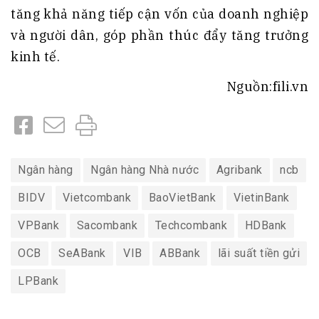
tăng khả năng tiếp cận vốn của doanh nghiệp
và người dân, góp phần thúc đẩy tăng trưởng
kinh tế.
Nguồn:fili.vn
Ngân hàng
Ngân hàng Nhà nước
Agribank
ncb
BIDV
Vietcombank
BaoVietBank
VietinBank
VPBank
Sacombank
Techcombank
HDBank
OCB
SeABank
VIB
ABBank
lãi suất tiền gửi
LPBank