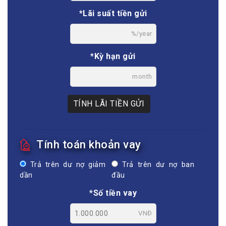
*Lãi suất tiền gửi
%/year
*Kỳ hạn gửi
month
TÍNH LÃI TIỀN GỬI
Tính toán khoản vay
Trả trên dư nợ giảm
Trả trên dư nợ ban
dần
đầu
*Số tiền vay
VNĐ