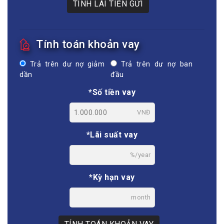
TÍNH LÃI TIỀN GỬI
Tính toán khoản vay
Trả trên dư nợ giảm
Trả trên dư nợ ban
dần
đầu
*Số tiền vay
VNĐ
*Lãi suất vay
%/year
*Kỳ hạn vay
month