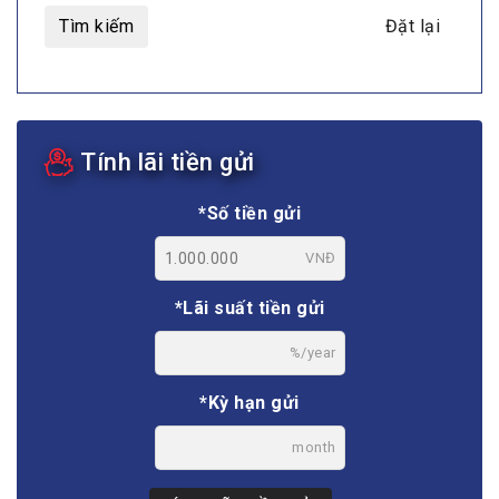
Tìm kiếm
Đặt lại
Tính lãi tiền gửi
*Số tiền gửi
VNĐ
*Lãi suất tiền gửi
%/year
*Kỳ hạn gửi
month