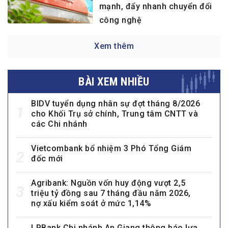
mạnh, đẩy nhanh chuyển đổi
công nghệ
Xem thêm
BÀI XEM NHIỀU
BIDV tuyển dụng nhân sự đợt tháng 8/2026
1
cho Khối Trụ sở chính, Trung tâm CNTT và
các Chi nhánh
Vietcombank bổ nhiệm 3 Phó Tổng Giám
2
đốc mới
Agribank: Nguồn vốn huy động vượt 2,5
3
triệu tỷ đồng sau 7 tháng đầu năm 2026,
nợ xấu kiểm soát ở mức 1,14%
LPBank Chi nhánh An Giang thông báo lựa