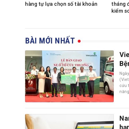
hàng tự lựa chọn số tài khoản
tháng 
kiểm s
BÀI MỚI NHẤT
Vi
Bệ
Ngà
(Vie
cứu 
năng
Na
hạ