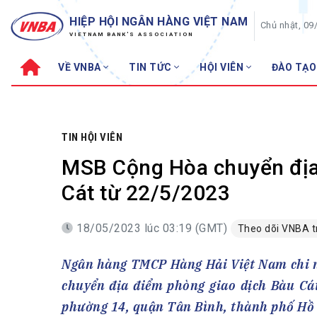
HIỆP HỘI NGÂN HÀNG VIỆT NAM
Chủ nhật, 09
VIETNAM BANK'S ASSOCIATION
VỀ VNBA
TIN TỨC
HỘI VIÊN
ĐÀO TẠO
Về VNBA
TIN TỨC
Cơ cấu tổ chức
Tin Hiệp hội
Sơ đồ tổ chức
Sự kiện
TIN HỘI VIÊN
Hội đồng Hiệp hội
30 năm
MSB Cộng Hòa chuyển địa
Thường trực Hiệp hội
Bản tin
Cát từ 22/5/2023
Cơ quan Thường trực
Tin Hội viên
18/05/2023 lúc 03:19 (GMT)
Theo dõi VNBA 
Điều lệ
Tin ngành n
Lịch sử phát triển
Topic nổi bậ
Ngân hàng TMCP Hàng Hải Việt Nam chi 
VNBA các thời kỳ
Đào tạo
chuyển địa điểm phòng giao dịch Bàu Cát
Fintech
Thành tích – Giải thưởng
phường 14, quận Tân Bình, thành phố Hồ 