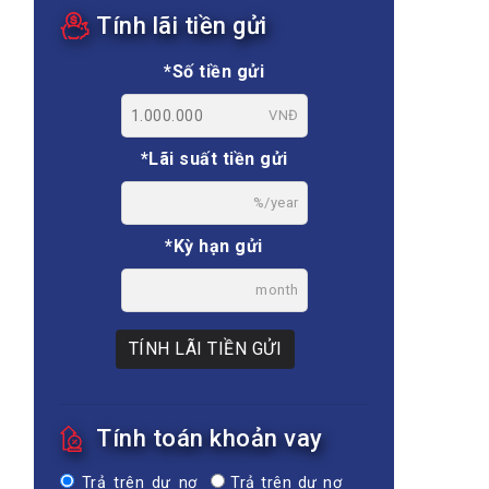
Tính lãi tiền gửi
*Số tiền gửi
VNĐ
*Lãi suất tiền gửi
%/year
*Kỳ hạn gửi
month
TÍNH LÃI TIỀN GỬI
Tính toán khoản vay
Trả trên dư nợ
Trả trên dư nợ