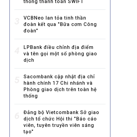
thống thanh toán SWIFT
VCBNeo lan tỏa tinh thần
3
đoàn kết qua "Bữa cơm Công
đoàn"
LPBank điều chỉnh địa điểm
4
và tên gọi một số phòng giao
MULTIMEDIA
dịch
Video
E-magazines
Sacombank cập nhật địa chỉ
5
hành chính 17 Chi nhánh và
Photos
Phòng giao dịch trên toàn hệ
thống
Đảng bộ Vietcombank Sở giao
6
dịch tổ chức Hội thi "Báo cáo
viên, tuyên truyền viên sáng
tạo"