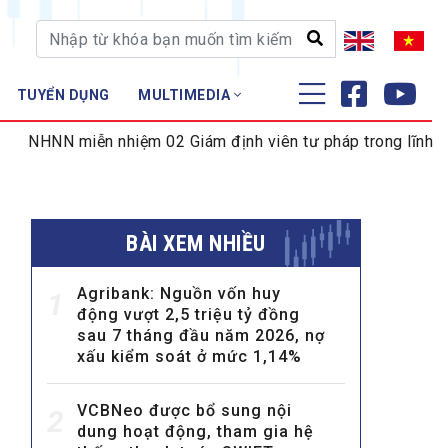
TUYỂN DỤNG
MULTIMEDIA
ĐÀO TẠO - NGHIÊN CỨU
iễn nhiệm 02 Giám định viên tư pháp trong lĩnh vực tiền tệ 
Nghiệp vụ - Chứng chỉ
Tập huấn
BÀI XEM NHIỀU
Agribank: Nguồn vốn huy
1
động vượt 2,5 triệu tỷ đồng
sau 7 tháng đầu năm 2026, nợ
xấu kiểm soát ở mức 1,14%
VCBNeo được bổ sung nội
2
dung hoạt động, tham gia hệ