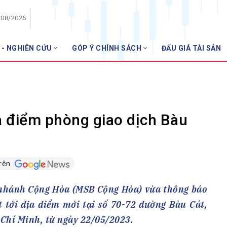
/08/2026
 - NGHIÊN CỨU
GÓP Ý CHÍNH SÁCH
ĐẤU GIÁ TÀI SẢN
HỘI VIÊN
NHNN m
Danh sách hội viên
Gia nhập VNBA
 VNBA
 điểm phòng giao dịch Bàu
 Tuần VNBA
trên
gân hàng
t
nhánh Cộng Hòa (MSB Cộng Hòa) vừa thông báo
 tới địa điểm mới tại số 70-72 đường Bàu Cát,
Chí Minh, từ ngày 22/05/2023.