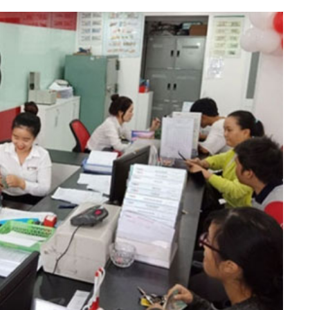
h Tiêu dùng
tài sản
oán –Thẻ
 trị
iệc làm
 SẢN
TUYỂN DỤNG