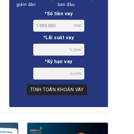
giảm dần
ban đầu
*Số tiền vay
VNĐ
*Lãi suất vay
%/year
*Kỳ hạn vay
month
TÍNH TOÁN KHOẢN VAY