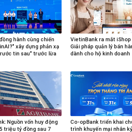
ồng hành cùng chiến
VietinBank ra mắt iShop 
TinAI?" xây dựng phản xạ
Giải pháp quản lý bán hà
rước tin sau" trước lừa
dành cho hộ kinh doanh
nk: Nguồn vốn huy động
Co-opBank triển khai c
5 triệu tỷ đồng sau 7
trình khuyến mại nhân k