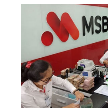
Tài chín
Bộ Chuẩn mực Đạo đức nghề nghiệp
Đấu giá 
Đối tác
Thanh t
Nhà quản
Cơ hội v
GÓP Ý CHÍNH SÁCH
ĐẤU GIÁ TÀI
Dự thảo luật
Tư vấn – Hỏi đáp
Tra cứu văn bản