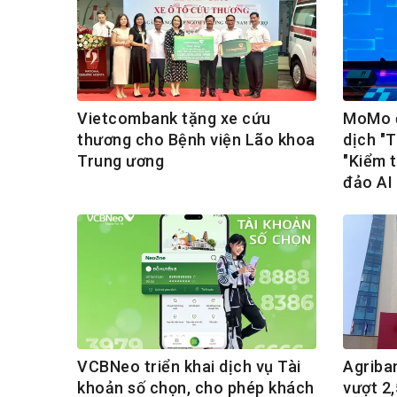
Vietcombank tặng xe cứu
MoMo đ
thương cho Bệnh viện Lão khoa
dịch "
Trung ương
"Kiểm t
đảo AI
VCBNeo triển khai dịch vụ Tài
Agriba
khoản số chọn, cho phép khách
vượt 2,