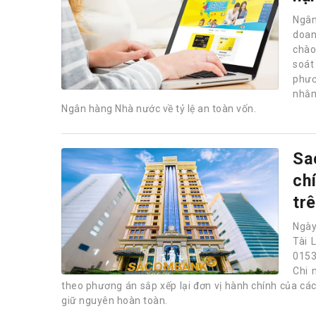
Ngân
doan
chào 
soát
phươ
nhằm
Ngân hàng Nhà nước về tỷ lệ an toàn vốn.
Sa
ch
tr
Ngày
Tài 
0153
Chi 
theo phương án sắp xếp lại đơn vị hành chính của các đ
giữ nguyên hoàn toàn.