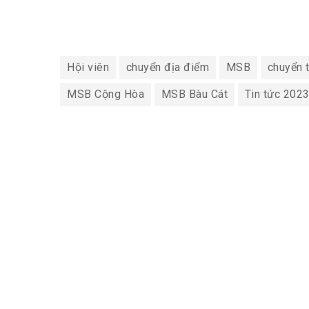
Hội viên
chuyển địa điểm
MSB
chuyển 
MSB Cộng Hòa
MSB Bàu Cát
Tin tức 202