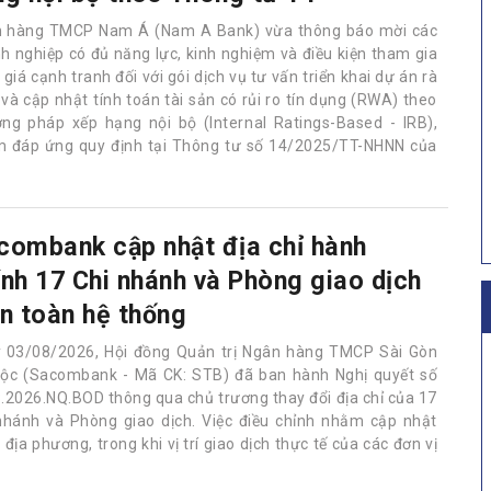
 hàng TMCP Nam Á (Nam A Bank) vừa thông báo mời các
h nghiệp có đủ năng lực, kinh nghiệm và điều kiện tham gia
giá cạnh tranh đối với gói dịch vụ tư vấn triển khai dự án rà
 và cập nhật tính toán tài sản có rủi ro tín dụng (RWA) theo
ng pháp xếp hạng nội bộ (Internal Ratings-Based - IRB),
 đáp ứng quy định tại Thông tư số 14/2025/TT-NHNN của
combank cập nhật địa chỉ hành
ính 17 Chi nhánh và Phòng giao dịch
ên toàn hệ thống
 03/08/2026, Hội đồng Quản trị Ngân hàng TMCP Sài Gòn
Lộc (Sacombank - Mã CK: STB) đã ban hành Nghị quyết số
.2026.NQ.BOD thông qua chủ trương thay đổi địa chỉ của 17
nhánh và Phòng giao dịch. Việc điều chỉnh nhằm cập nhật
ịa phương, trong khi vị trí giao dịch thực tế của các đơn vị