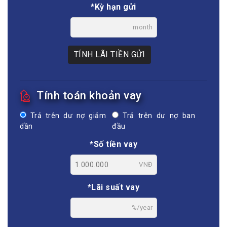
*Kỳ hạn gửi
month
TÍNH LÃI TIỀN GỬI
Tính toán khoản vay
Trả trên dư nợ giảm
Trả trên dư nợ ban
dần
đầu
*Số tiền vay
VNĐ
*Lãi suất vay
%/year