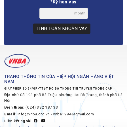
*Kỳ hạn vay
month
TÍNH TOÁN KHOẢN VAY
TRANG THÔNG TIN CỦA HIỆP HỘI NGÂN HÀNG VIỆT
NAM
GIẤY PHÉP SỐ 34/GP-TTĐT DO BỘ THÔNG TIN TRUYỀN THÔNG CẤP
Địa chỉ:
Số 193 phố Bà Triệu, phường Hai Bà Trưng, thành phố Hà
Nội
Điện thoại:
(024) 382 187 33
Email:
info@vnba.org.vn - vnba1994@gmail.com
Liên kết ngoài: