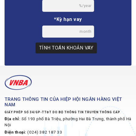
%/year
*Kỳ hạn vay
month
TÍNH TOÁN KHOẢN VAY
TRANG THÔNG TIN CỦA HIỆP HỘI NGÂN HÀNG VIỆT
NAM
GIẤY PHÉP SỐ 34/GP-TTĐT DO BỘ THÔNG TIN TRUYỀN THÔNG CẤP
Địa chỉ:
Số 193 phố Bà Triệu, phường Hai Bà Trưng, thành phố Hà
Nội
Điện thoại:
(024) 382 187 33