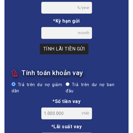
%/year
*Kỳ hạn gửi
month
TÍNH LÃI TIỀN GỬI
Tính toán khoản vay
Trả trên dư nợ giảm
Trả trên dư nợ ban
dần
đầu
*Số tiền vay
VNĐ
*Lãi suất vay