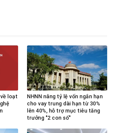
về loạt
NHNN nâng tỷ lệ vốn ngắn hạn
nghệ
cho vay trung dài hạn từ 30%
n
lên 40%, hỗ trợ mục tiêu tăng
trưởng "2 con số"