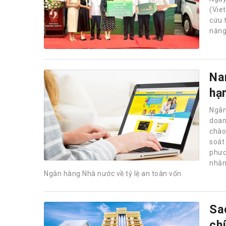
(Vie
cứu 
năng
Na
hạ
Ngân
doan
chào 
soát
phươ
nhằm
Ngân hàng Nhà nước về tỷ lệ an toàn vốn.
Sa
ch