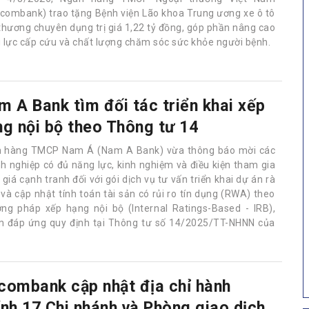
tcombank) trao tặng Bệnh viện Lão khoa Trung ương xe ô tô
thương chuyên dụng trị giá 1,22 tỷ đồng, góp phần nâng cao
 lực cấp cứu và chất lượng chăm sóc sức khỏe người bệnh.
m A Bank tìm đối tác triển khai xếp
ng nội bộ theo Thông tư 14
 hàng TMCP Nam Á (Nam A Bank) vừa thông báo mời các
h nghiệp có đủ năng lực, kinh nghiệm và điều kiện tham gia
giá cạnh tranh đối với gói dịch vụ tư vấn triển khai dự án rà
 và cập nhật tính toán tài sản có rủi ro tín dụng (RWA) theo
ng pháp xếp hạng nội bộ (Internal Ratings-Based - IRB),
 đáp ứng quy định tại Thông tư số 14/2025/TT-NHNN của
combank cập nhật địa chỉ hành
ính 17 Chi nhánh và Phòng giao dịch