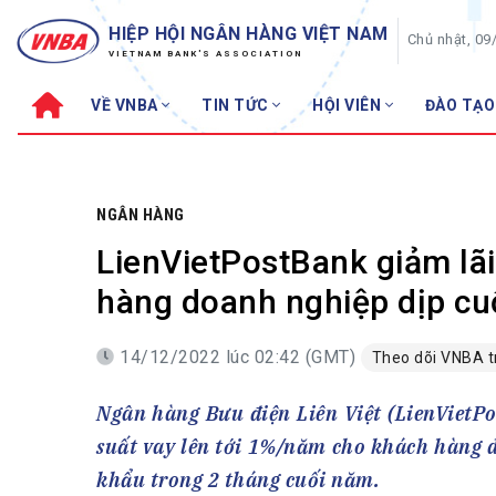
HIỆP HỘI NGÂN HÀNG VIỆT NAM
Chủ nhật, 09
VIETNAM BANK'S ASSOCIATION
VỀ VNBA
TIN TỨC
HỘI VIÊN
ĐÀO TẠO
Về VNBA
TIN TỨC
Cơ cấu tổ chức
Tin Hiệp hội
Sơ đồ tổ chức
Sự kiện
NGÂN HÀNG
Hội đồng Hiệp hội
30 năm
LienVietPostBank giảm lãi
Thường trực Hiệp hội
Bản tin
hàng doanh nghiệp dịp cu
Cơ quan Thường trực
Tin Hội viên
14/12/2022 lúc 02:42 (GMT)
Theo dõi VNBA 
Điều lệ
Tin ngành n
Lịch sử phát triển
Topic nổi bậ
Ngân hàng Bưu điện Liên Việt (LienVietPos
VNBA các thời kỳ
Đào tạo
suất vay lên tới 1%/năm cho khách hàng d
Fintech
Thành tích – Giải thưởng
khẩu trong 2 tháng cuối năm.