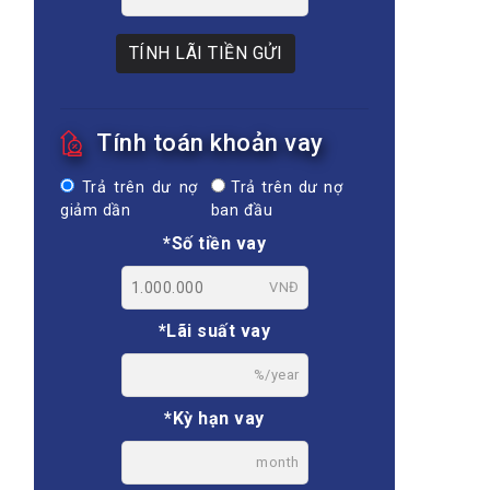
TÍNH LÃI TIỀN GỬI
Tính toán khoản vay
Trả trên dư nợ
Trả trên dư nợ
giảm dần
ban đầu
*Số tiền vay
VNĐ
*Lãi suất vay
%/year
*Kỳ hạn vay
month