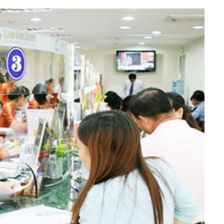
h Tiêu dùng
tài sản
oán –Thẻ
 trị
iệc làm
 SẢN
TUYỂN DỤNG