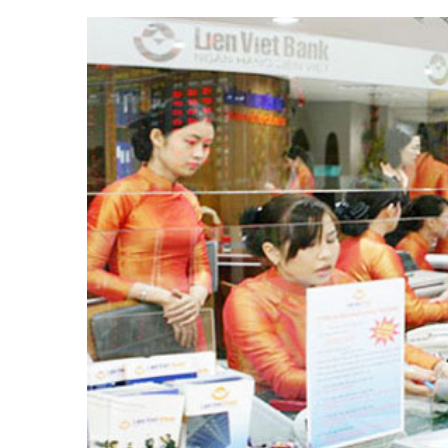
Tài chín
Bộ Chuẩn mực Đạo đức nghề nghiệp
Đấu giá 
Đối tác
Thanh t
Nhà quản
Cơ hội v
GÓP Ý CHÍNH SÁCH
ĐẤU GIÁ TÀI
Dự thảo luật
Tư vấn – Hỏi đáp
Tra cứu văn bản