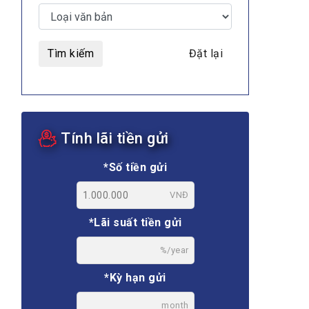
Tìm kiếm
Đặt lại
MULTIMEDIA
Tính lãi tiền gửi
Video
E-magazines
*Số tiền gửi
Photos
VNĐ
*Lãi suất tiền gửi
%/year
*Kỳ hạn gửi
month