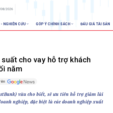
/08/2026
 - NGHIÊN CỨU
GÓP Ý CHÍNH SÁCH
ĐẤU GIÁ TÀI SẢN
HỘI VIÊN
NHNN m
Danh sách hội viên
Gia nhập VNBA
 VNBA
 suất cho vay hỗ trợ khách
 Tuần VNBA
ối năm
trên
gân hàng
t
tBank) vừa cho biết, sẽ ưu tiên hỗ trợ giảm lãi
oanh nghiệp, đặc biệt là các doanh nghiệp xuất