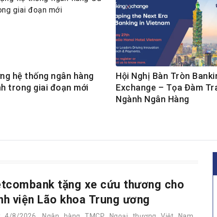
ng hệ thống ngân hàng
Hội Nghị Bàn Tròn Banki
h trong giai đoạn mới
Exchange – Tọa Đàm Tr
Ngành Ngân Hàng
etcombank tặng xe cứu thương cho
nh viện Lão khoa Trung ương
y 4/8/2026, Ngân hàng TMCP Ngoại thương Việt Nam