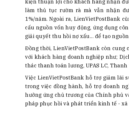
kiện thuận lợi cho khách hàng nhận đư
làm thủ tục rườm rà mà vẫn nhận được
1%/năm. Ngoài ra, LienVietPostBank cũn
cấu nguồn vốn huy động, ứng dụng công 
giải quyết thu hồi nợ xấu... để tạo nguồ
Đồng thời, LienVietPostBank còn cung 
với khách hàng doanh nghiệp như; Dịc
thác thanh toán lương, UPAS LC, Thanh t
Việc LienVietPostBank hỗ trợ giảm lãi
trong việc đồng hành, hỗ trợ doanh ng
hưởng ứng chủ trương của Chính phủ và
pháp phục hồi và phát triển kinh tế - xã 