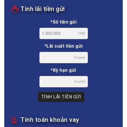
Tính lãi tiền gửi
*Số tiền gửi
VNĐ
*Lãi suất tiền gửi
%/year
*Kỳ hạn gửi
month
TÍNH LÃI TIỀN GỬI
Tính toán khoản vay