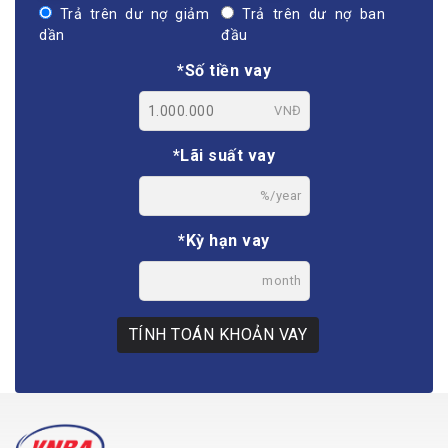
Trả trên dư nợ giảm
Trả trên dư nợ ban
dần
đầu
*Số tiền vay
VNĐ
*Lãi suất vay
%/year
*Kỳ hạn vay
month
TÍNH TOÁN KHOẢN VAY