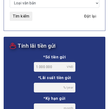
Tìm kiếm
Đặt lại
Tính lãi tiền gửi
*Số tiền gửi
VNĐ
*Lãi suất tiền gửi
%/year
*Kỳ hạn gửi
month