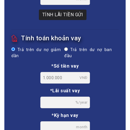
TÍNH LÃI TIỀN GỬI
Tính toán khoản vay
Trả trên dư nợ giảm
Trả trên dư nợ ban
dần
đầu
*Số tiền vay
VNĐ
*Lãi suất vay
%/year
*Kỳ hạn vay
month