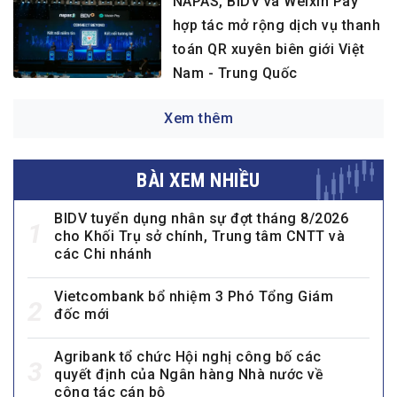
NAPAS, BIDV và Weixin Pay
hợp tác mở rộng dịch vụ thanh
toán QR xuyên biên giới Việt
Nam - Trung Quốc
Xem thêm
BÀI XEM NHIỀU
BIDV tuyển dụng nhân sự đợt tháng 8/2026
1
cho Khối Trụ sở chính, Trung tâm CNTT và
các Chi nhánh
Vietcombank bổ nhiệm 3 Phó Tổng Giám
2
đốc mới
Agribank tổ chức Hội nghị công bố các
3
quyết định của Ngân hàng Nhà nước về
công tác cán bộ