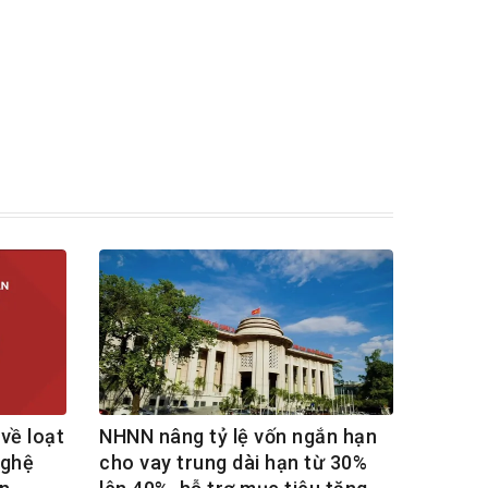
về loạt
NHNN nâng tỷ lệ vốn ngắn hạn
nghệ
cho vay trung dài hạn từ 30%