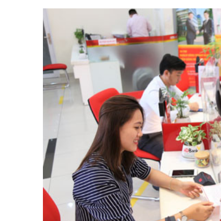
Tài chín
Bộ Chuẩn mực Đạo đức nghề nghiệp
Đấu giá 
Đối tác
Thanh t
Nhà quản
Cơ hội v
GÓP Ý CHÍNH SÁCH
ĐẤU GIÁ TÀI
Dự thảo luật
Tư vấn – Hỏi đáp
Tra cứu văn bản