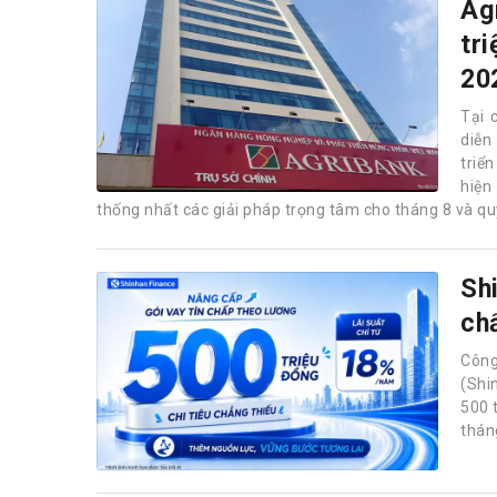
Ag
tr
20
Tại 
diễn
triể
hiện
thống nhất các giải pháp trọng tâm cho tháng 8 và quý
Sh
ch
Công
(Shi
500 
thán