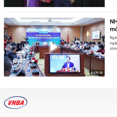
NH
mở
Ngà
ngà
chín
2:175:20