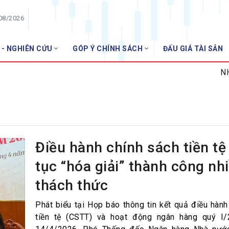
/08/2026
 - NGHIÊN CỨU
GÓP Ý CHÍNH SÁCH
ĐẤU GIÁ TÀI SẢN
HỘI VIÊN
NHNN miễn
Danh sách hội viên
Gia nhập VNBA
 VNBA
 Tuần VNBA
Điều hành chính sách tiền tệ 
tục “hóa giải” thành công nh
gân hàng
thách thức
t
Phát biểu tại Họp báo thông tin kết quả điều hành
tiền tệ (CSTT) và hoạt động ngân hàng quý I/