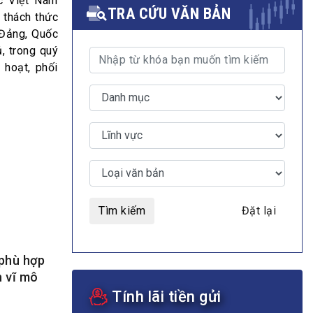
c Việt Nam
TRA CỨU VĂN BẢN
 thách thức
 Đảng, Quốc
, trong quý
 hoạt, phối
MULTIMEDIA
Video
E-magazines
Photos
Tìm kiếm
Đặt lại
 phù hợp
h vĩ mô
Tính lãi tiền gửi