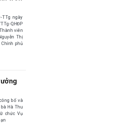
Đ-TTg ngày
6/TTg-QHĐP
 Thành viên
Nguyễn Thị
 Chính phủ
rưởng
 công bố và
 bà Hà Thu
iữ chức Vụ
hạn