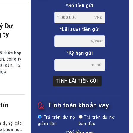
*Số tiền gửi
VNĐ
 ý Dự
*Lãi suất tiền gửi
 ty
%/year
*Kỳ hạn gửi
tổ chức họp
on, công ty
month
ài sản. TS.
họp.
TÍNH LÃI TIỀN GỬI
tín
Tính toán khoản vay
Trả trên dư nợ
Trả trên dư nợ
n dụng các
giảm dần
ban đầu
ảo khoa học
*Số tiền vay