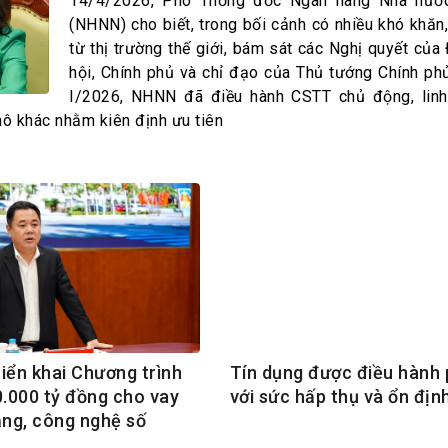
h Tiêu dùng
14/4/2026, Phó Thống đốc Ngân hàng Nhà nướ
(NHNN) cho biết, trong bối cảnh có nhiều khó khăn,
tài sản
từ thị trường thế giới, bám sát các Nghị quyết của
oán –Thẻ
hội, Chính phủ và chỉ đạo của Thủ tướng Chính phủ
 trị
I/2026, NHNN đã điều hành CSTT chủ động, linh
mô khác nhằm kiên định ưu tiên
iệc làm
 SẢN
TUYỂN DỤNG
iển khai Chương trình
Tín dụng được điều hành
0.000 tỷ đồng cho vay
với sức hấp thụ và ổn địn
ầng, công nghệ số