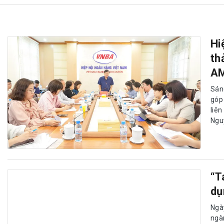
Hi
th
A
Sán
góp
liên
Ngu
“T
dụ
Ngà
ngà