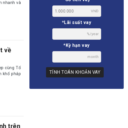
ển nhanh và
VNĐ
*Lãi suất vay
%/year
*Kỳ hạn vay
t về
month
hợp cùng Tổ
TÍNH TOÁN KHOẢN VAY
ôn khổ pháp
nh trên