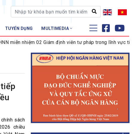
TUYỂN DỤNG
MULTIMEDIA
ĐÀO TẠO - NGHIÊN CỨU
 nhiệm 02 Giám định viên tư pháp trong lĩnh vực tiền tệ và 
Nghiệp vụ - Chứng chỉ
Tập huấn
tiếp
iều
 chính sách
2026 chiều