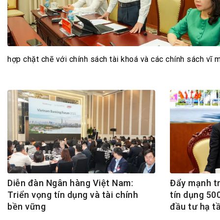
Tài chín
Bộ Chuẩn mực Đạo đức nghề nghiệp
Đấu giá 
Đối tác
Thanh t
Nhà quản
hợp chặt chẽ với chính sách tài khoá và các chính sách vĩ 
Cơ hội v
GÓP Ý CHÍNH SÁCH
ĐẤU GIÁ TÀI
Dự thảo luật
Tư vấn – Hỏi đáp
Tra cứu văn bản
Diễn đàn Ngân hàng Việt Nam:
Đẩy mạnh tr
Triển vọng tín dụng và tài chính
tín dụng 50
bền vững
đầu tư hạ t