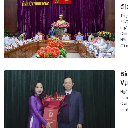
đị
Thự
24/
ngà
Chí
Hồn
đã c
Bà
Vụ
Ngà
tra
Gia
trư