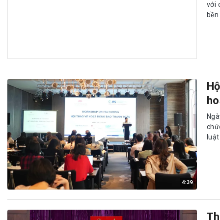
với 
bền
Hộ
ho
Ngà
chứ
luật
4:39
Th