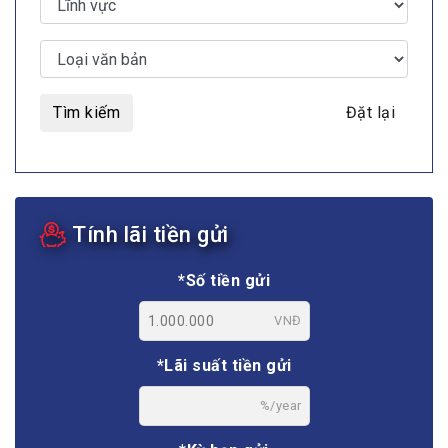
Tìm kiếm
Đặt lại
Tính lãi tiền gửi
*Số tiền gửi
VNĐ
*Lãi suất tiền gửi
%/year