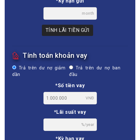
*Kỳ hạn gửi
month
TÍNH LÃI TIỀN GỬI
Tính toán khoản vay
Trả trên dư nợ giảm
Trả trên dư nợ ban
dần
đầu
*Số tiền vay
VNĐ
*Lãi suất vay
%/year
*Kỳ hạn vay