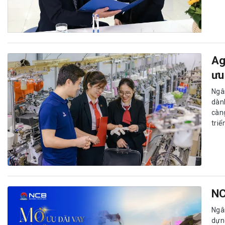
Ag
ưu
Ngâ
dàn
càn
triể
NC
Ngâ
dựn