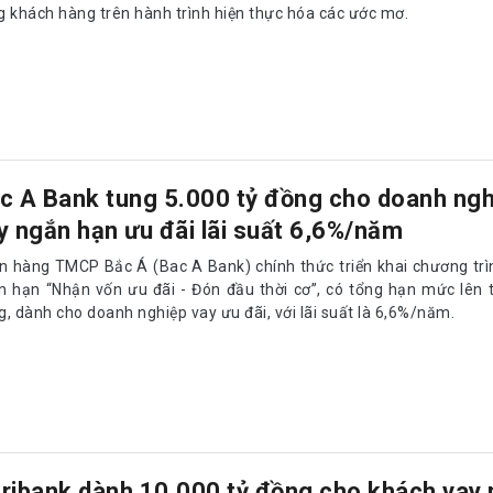
g khách hàng trên hành trình hiện thực hóa các ước mơ.
c A Bank tung 5.000 tỷ đồng cho doanh ngh
y ngắn hạn ưu đãi lãi suất 6,6%/năm
n hàng TMCP Bắc Á (Bac A Bank) chính thức triển khai chương trì
n hạn “Nhận vốn ưu đãi - Đón đầu thời cơ”, có tổng hạn mức lên t
, dành cho doanh nghiệp vay ưu đãi, với lãi suất là 6,6%/năm.
ribank dành 10.000 tỷ đồng cho khách vay