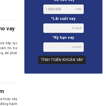
VNĐ
*Lãi suất vay
ho vay
%/year
*Kỳ hạn vay
ừa tiếp tục
month
nhằm hỗ trợ
ng để phát
TÍNH TOÁN KHOẢN VAY
ăm
ua hoặc xây
m đồng hành