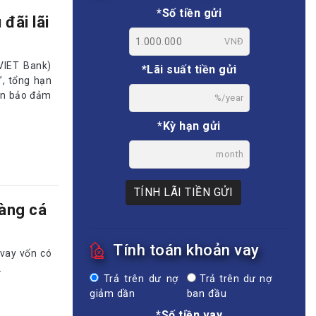
*Số tiền gửi
đãi lãi
VNĐ
VIET Bank)
*Lãi suất tiền gửi
”, tổng hạn
ản bảo đảm
%/year
*Kỳ hạn gửi
month
TÍNH LÃI TIỀN GỬI
hàng cá
Tính toán khoản vay
 vay vốn có
.
Trả trên dư nợ
Trả trên dư nợ
giảm dần
ban đầu
*Số tiền vay