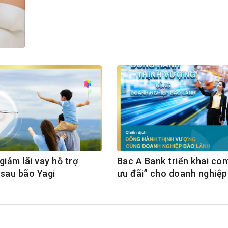
h Tiêu dùng
tài sản
oán –Thẻ
 trị
iệc làm
 SẢN
TUYỂN DỤNG
giảm lãi vay hỗ trợ
Bac A Bank triển khai co
sau bão Yagi
ưu đãi” cho doanh nghiệp