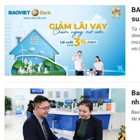
BA
su
Từ 
chí
mức
với 
Ba
nh
Bao
tài 