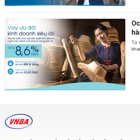
Oc
hà
Từ 
kha