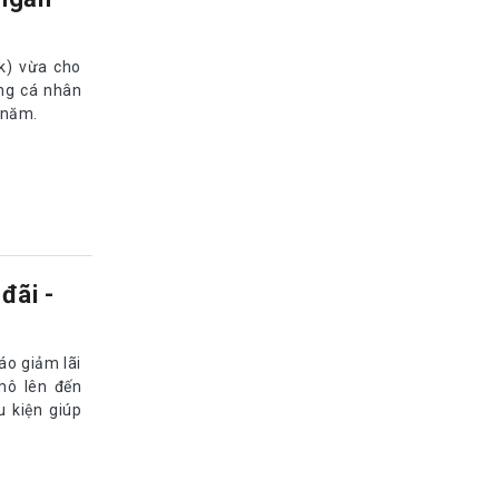
k) vừa cho
àng cá nhân
 /năm.
đãi -
o giảm lãi
mô lên đến
 kiện giúp