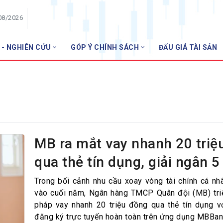
08/2026
 - NGHIÊN CỨU
GÓP Ý CHÍNH SÁCH
ĐẤU GIÁ TÀI SẢN
HỘI VIÊN
NH
Danh sách hội viên
Gia nhập VNBA
 VNBA
 Tuần VNBA
MB ra mắt vay nhanh 20 triệ
qua thẻ tín dụng, giải ngân 5
gân hàng
t
Trong bối cảnh nhu cầu xoay vòng tài chính cá nh
vào cuối năm, Ngân hàng TMCP Quân đội (MB) triể
pháp vay nhanh 20 triệu đồng qua thẻ tín dụng vớ
đăng ký trực tuyến hoàn toàn trên ứng dụng MBBan