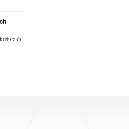
ách
ank) triển