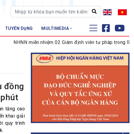
TUYỂN DỤNG
MULTIMEDIA
ĐÀO TẠO - NGHIÊN CỨU
NN miễn nhiệm 02 Giám định viên tư pháp trong lĩnh vực tiền
Nghiệp vụ - Chứng chỉ
Tập huấn
u đồng
 phút
ân tăng cao
n khai giải
i quy trình
k.