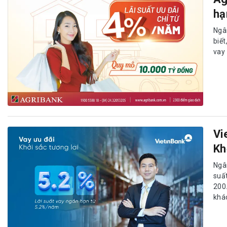
hạ
Ngâ
biế
vay 
Vi
Kh
Ngâ
suấ
200
khá