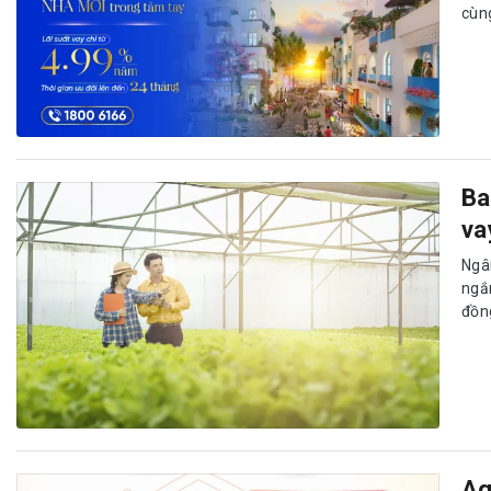
cùn
Ba
va
Ngâ
ngắ
đồng
Ag