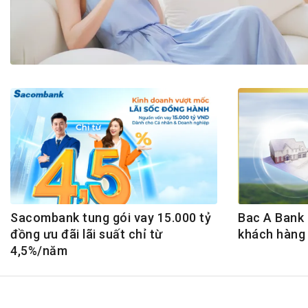
Tài chín
Bộ Chuẩn mực Đạo đức nghề nghiệp
Đấu giá 
Đối tác
Thanh t
Nhà quản
Cơ hội v
GÓP Ý CHÍNH SÁCH
ĐẤU GIÁ TÀI
Dự thảo luật
Tư vấn – Hỏi đáp
Tra cứu văn bản
Sacombank tung gói vay 15.000 tỷ
Bac A Bank 
đồng ưu đãi lãi suất chỉ từ
khách hàng 
4,5%/năm