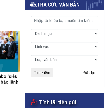
TRA CỨU VĂN BẢN
MULTIMEDIA
Video
E-magazines
Photos
Tìm kiếm
Đặt lại
mbo “siêu
 bảo lãnh
Tính lãi tiền gửi