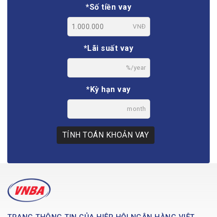
*Số tiền vay
VNĐ
*Lãi suất vay
%/year
*Kỳ hạn vay
month
TÍNH TOÁN KHOẢN VAY