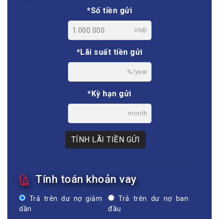
*Số tiền gửi
VNĐ
*Lãi suất tiền gửi
%/year
*Kỳ hạn gửi
month
TÍNH LÃI TIỀN GỬI
Tính toán khoản vay
Trả trên dư nợ giảm
Trả trên dư nợ ban
dần
đầu