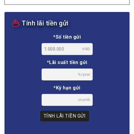
Tính lãi tiền gửi
*Số tiền gửi
VNĐ
*Lãi suất tiền gửi
%/year
*Kỳ hạn gửi
month
TÍNH LÃI TIỀN GỬI