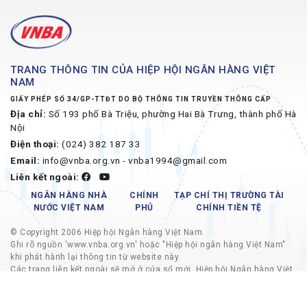
TRANG THÔNG TIN CỦA HIỆP HỘI NGÂN HÀNG VIỆT
NAM
GIẤY PHÉP SỐ 34/GP-TTĐT DO BỘ THÔNG TIN TRUYỀN THÔNG CẤP
Địa chỉ:
Số 193 phố Bà Triệu, phường Hai Bà Trưng, thành phố Hà
Nội
Điện thoại:
(024) 382 187 33
Email:
info@vnba.org.vn - vnba1994@gmail.com
Liên kết ngoài:
NGÂN HÀNG NHÀ
CHÍNH
TẠP CHÍ THỊ TRƯỜNG TÀI
NƯỚC VIỆT NAM
PHỦ
CHÍNH TIỀN TỆ
© Copyright 2006 Hiệp hội Ngân hàng Việt Nam.
Ghi rõ nguồn 'www.vnba.org.vn' hoặc "Hiệp hội ngân hàng Việt Nam"
khi phát hành lại thông tin từ website này.
Các trang liên kết ngoài sẽ mở ở cửa sổ mới, Hiệp hội Ngân hàng Việt
Nam không chịu trách nhiệm về nội dung các trang liên kết ngoài.