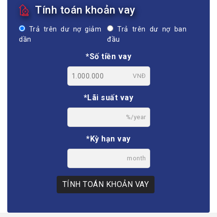
Tính toán khoản vay
Trả trên dư nợ giảm
Trả trên dư nợ ban
dần
đầu
*Số tiền vay
VNĐ
*Lãi suất vay
%/year
*Kỳ hạn vay
month
TÍNH TOÁN KHOẢN VAY