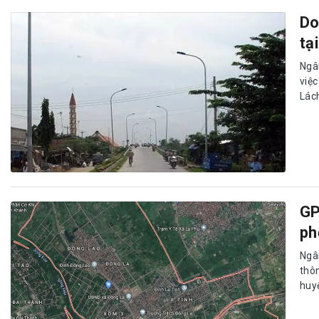
Do
tạ
Ngâ
việ
Lách
GP
ph
Ngâ
thô
huy