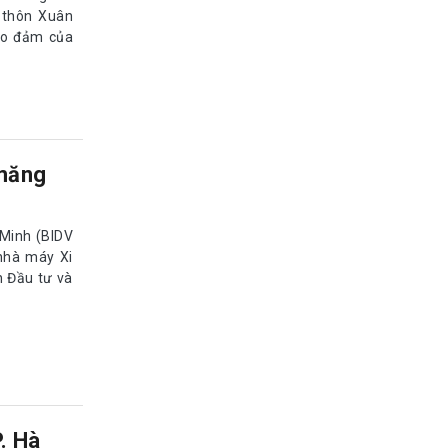
 thôn Xuân
bảo đảm của
 măng
 Minh (BIDV
nhà máy Xi
n Đầu tư và
. Hà