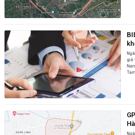
BI
kh
Ngâ
giá
Nam
Tam
GP
Hà
Ngâ