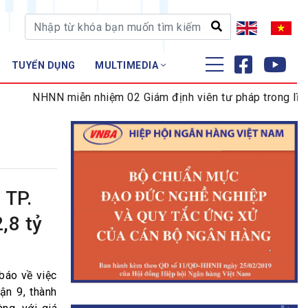
TUYỂN DỤNG
MULTIMEDIA
ĐÀO TẠO - NGHIÊN CỨU
 miễn nhiệm 02 Giám định viên tư pháp trong lĩnh vực tiền t
Nghiệp vụ - Chứng chỉ
Tập huấn
 TP.
,8 tỷ
báo về việc
ận 9, thành