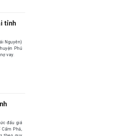
i tỉnh
ái Nguyên)
, huyện Phú
 nợ vay.
ỉnh
ức đấu giá
ố Cẩm Phả,
ợ theo quy