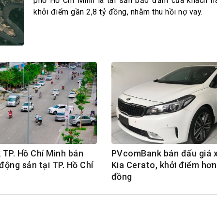
h Tiêu dùng
phố Hồ Chí Minh là tài sản bảo đảm của khách hà
khởi điểm gần 2,8 tỷ đồng, nhằm thu hồi nợ vay.
tài sản
oán –Thẻ
 trị
iệc làm
 SẢN
TUYỂN DỤNG
TP. Hồ Chí Minh bán
PVcomBank bán đấu giá x
động sản tại TP. Hồ Chí
Kia Cerato, khởi điểm hơn
đồng