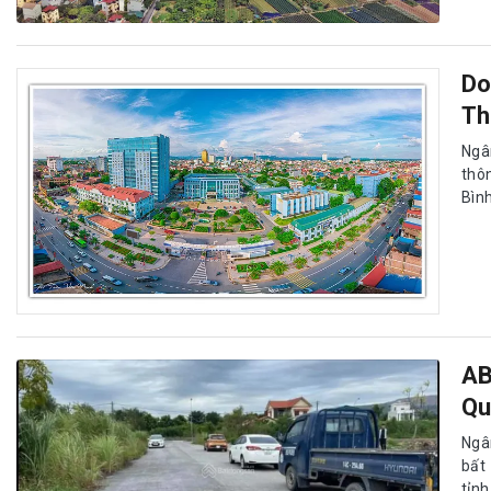
Do
Th
Ngâ
thô
Bình
AB
Qu
Ngâ
bất
tỉn