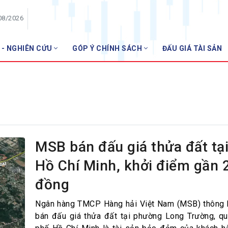
08/2026
 - NGHIÊN CỨU
GÓP Ý CHÍNH SÁCH
ĐẤU GIÁ TÀI SẢN
HỘI VIÊN
NHNN
Danh sách hội viên
Gia nhập VNBA
 VNBA
 Tuần VNBA
MSB bán đấu giá thửa đất tại
Hồ Chí Minh, khởi điểm gần 2
gân hàng
đồng
t
Ngân hàng TMCP Hàng hải Việt Nam (MSB) thông 
bán đấu giá thửa đất tại phường Long Trường, qu