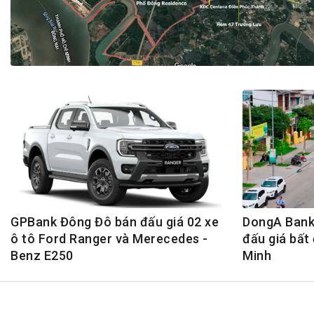
Tài chín
Bộ Chuẩn mực Đạo đức nghề nghiệp
Đấu giá 
Đối tác
Thanh t
Nhà quản
Cơ hội v
GÓP Ý CHÍNH SÁCH
ĐẤU GIÁ TÀI
Dự thảo luật
Tư vấn – Hỏi đáp
Tra cứu văn bản
GPBank Đông Đô bán đấu giá 02 xe
DongA Bank 
ô tô Ford Ranger và Merecedes -
đấu giá bất 
Benz E250
Minh