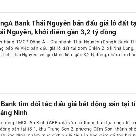
ngA Bank Thái Nguyên bán đấu giá lô đất tạ
ái Nguyên, khởi điểm gần 3,2 tỷ đồng
n hàng TMCP Đông Á - Chi nhánh Thái Nguyên (DongA Bank Th
ng báo về việc bán đấu giá lô đất tại xóm Chiễn 2, xã Nhã Lộng
, tỉnh Thái Nguyên, với giá khởi điểm gần 3,2 tỷ đồng, nhằm thu hồi
Bank tìm đối tác đấu giá bất động sản tại t
ảng Ninh
n hàng TMCP An Bình (ABBank) vừa có thông báo lựa chọn tổ ch
 động sản tại tổ 1, khu Trung Sơn 2, phường Cẩm Sơn, thành ph
h Quảng Ninh, nhằm mục đích xử lý tài sản bảo đảm để thu hồi n