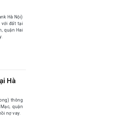
nk Hà Nội)
với đất tại
n, quận Hai
y.
ại Hà
ong) thông
 Mạc, quận
ồi nợ vay.