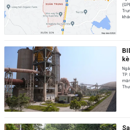
(GP
Tru
khá
BI
kè
Ngâ
TP.
măn
Thươ
Sa