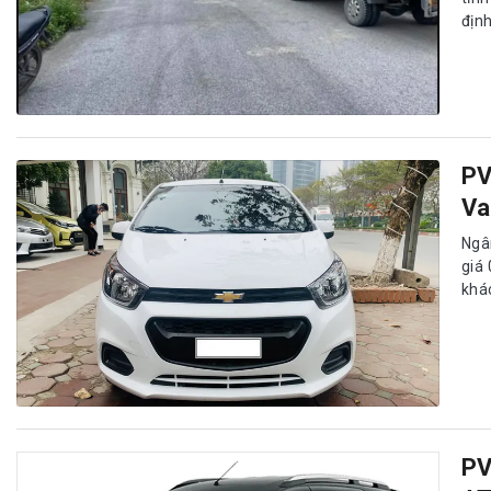
định
PV
Va
Ngâ
giá
khá
PV