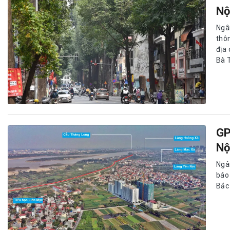
Nộ
Ngâ
thôn
địa
Bà T
GP
Nộ
Ngâ
báo
Bắc