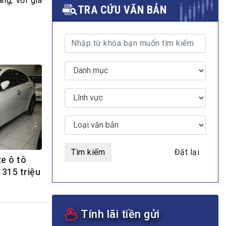
ng, với giá
TRA CỨU VĂN BẢN
MULTIMEDIA
Video
E-magazines
Photos
Tìm kiếm
Đặt lại
e ô tô
 315 triệu
Tính lãi tiền gửi