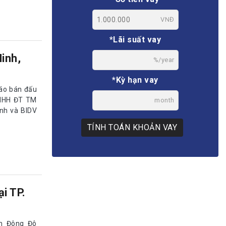
VNĐ
*Lãi suất vay
inh,
%/year
*Kỳ hạn vay
báo bán đấu
TNHH ĐT TM
month
ình và BIDV
TÍNH TOÁN KHOẢN VAY
i TP.
h Đông Đô