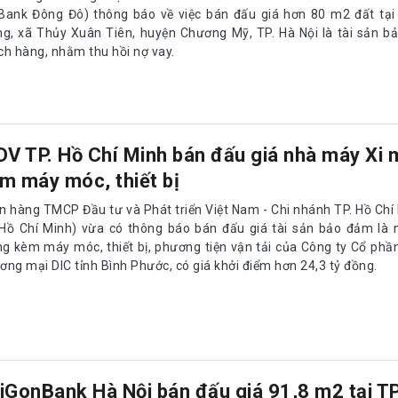
Bank Đông Đô) thông báo về việc bán đấu giá hơn 80 m2 đất tại
ng, xã Thủy Xuân Tiên, huyện Chương Mỹ, TP. Hà Nội là tài sản 
ch hàng, nhằm thu hồi nợ vay.
DV TP. Hồ Chí Minh bán đấu giá nhà máy Xi
m máy móc, thiết bị
n hàng TMCP Đầu tư và Phát triển Việt Nam - Chi nhánh TP. Hồ Chí
 Hồ Chí Minh) vừa có thông báo bán đấu giá tài sản bảo đảm là 
g kèm máy móc, thiết bị, phương tiện vận tải của Công ty Cổ phầ
ng mại DIC tỉnh Bình Phước, có giá khởi điểm hơn 24,3 tỷ đồng.
iGonBank Hà Nội bán đấu giá 91,8 m2 tại TP