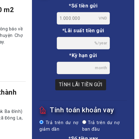
*Số tiền gửi
.0 m2
VNĐ
ông báo về
*Lãi suất tiền gửi
, huyện Chợ
ay.
%/year
*Kỳ hạn gửi
month
TÍNH LÃI TIỀN GỬI
thành
Tính toán khoản vay
k Ba Đình)
xã Đông La,
Trả trên dư nợ
Trả trên dư nợ
giảm dần
ban đầu
*Số tiền vay