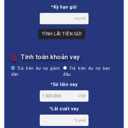
*Kỳ hạn gửi
month
TÍNH LÃI TIỀN GỬI
Tính toán khoản vay
Trả trên dư nợ giảm
Trả trên dư nợ ban
dần
đầu
*Số tiền vay
VNĐ
*Lãi suất vay
%/year