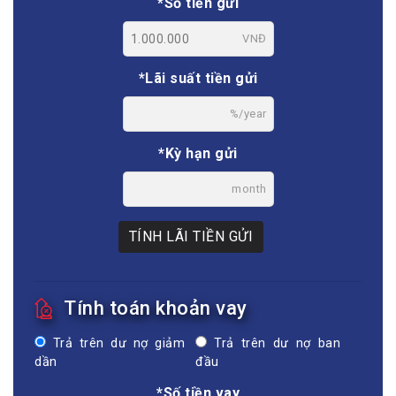
*Số tiền gửi
VNĐ
*Lãi suất tiền gửi
%/year
*Kỳ hạn gửi
month
TÍNH LÃI TIỀN GỬI
Tính toán khoản vay
Trả trên dư nợ giảm
Trả trên dư nợ ban
dần
đầu
*Số tiền vay