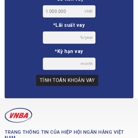
VNĐ
*Lãi suất vay
%/year
*Kỳ hạn vay
month
TÍNH TOÁN KHOẢN VAY
TRANG THÔNG TIN CỦA HIỆP HỘI NGÂN HÀNG VIỆT
NAM