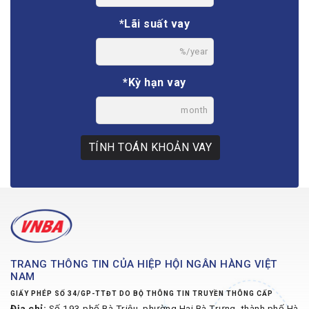
*Lãi suất vay
%/year
*Kỳ hạn vay
month
TÍNH TOÁN KHOẢN VAY
TRANG THÔNG TIN CỦA HIỆP HỘI NGÂN HÀNG VIỆT
NAM
GIẤY PHÉP SỐ 34/GP-TTĐT DO BỘ THÔNG TIN TRUYỀN THÔNG CẤP
Địa chỉ:
Số 193 phố Bà Triệu, phường Hai Bà Trưng, thành phố Hà