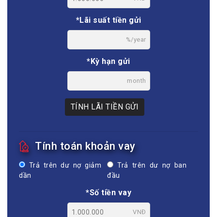
*Lãi suất tiền gửi
%/year
*Kỳ hạn gửi
month
TÍNH LÃI TIỀN GỬI
Tính toán khoản vay
Trả trên dư nợ giảm
Trả trên dư nợ ban
dần
đầu
*Số tiền vay
VNĐ