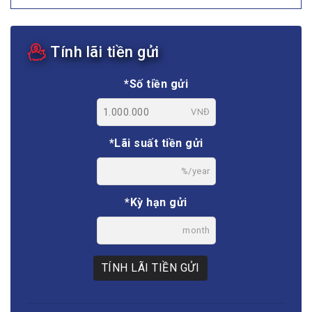
Tính lãi tiền gửi
*Số tiền gửi
VNĐ
*Lãi suất tiền gửi
%/year
*Kỳ hạn gửi
month
TÍNH LÃI TIỀN GỬI