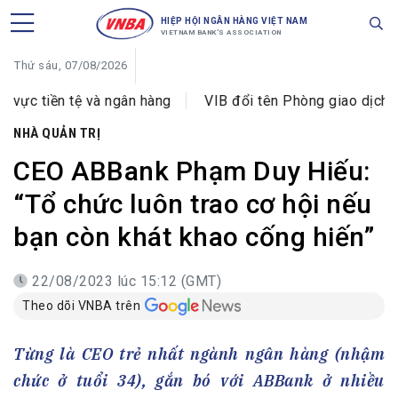
HIỆP HỘI NGÂN HÀNG VIỆT NAM
VIETNAM BANK'S ASSOCIATION
Thứ sáu, 07/08/2026
 và ngân hàng
VIB đổi tên Phòng giao dịch Hoàng Văn Th
NHÀ QUẢN TRỊ
CEO ABBank Phạm Duy Hiếu:
“Tổ chức luôn trao cơ hội nếu
bạn còn khát khao cống hiến”
22/08/2023 lúc 15:12 (GMT)
Theo dõi VNBA trên
Từng là CEO trẻ nhất ngành ngân hàng (nhậm
chức ở tuổi 34), gắn bó với ABBank ở nhiều