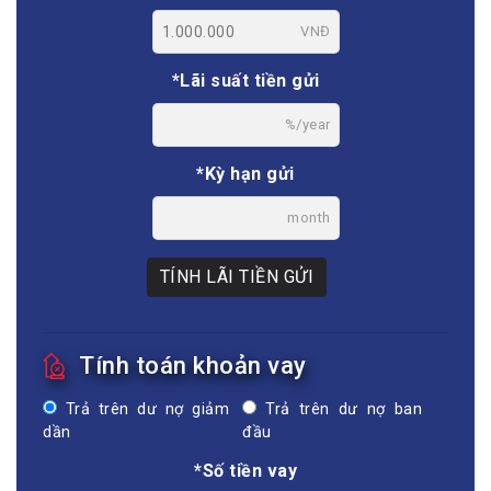
VNĐ
*Lãi suất tiền gửi
%/year
*Kỳ hạn gửi
month
TÍNH LÃI TIỀN GỬI
Tính toán khoản vay
Trả trên dư nợ giảm
Trả trên dư nợ ban
dần
đầu
*Số tiền vay