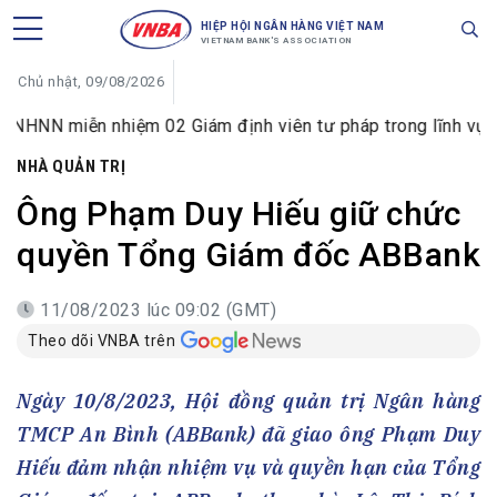
HIỆP HỘI NGÂN HÀNG VIỆT NAM
VIETNAM BANK'S ASSOCIATION
Chủ nhật, 09/08/2026
ễn nhiệm 02 Giám định viên tư pháp trong lĩnh vực tiền tệ 
NHÀ QUẢN TRỊ
Ông Phạm Duy Hiếu giữ chức
quyền Tổng Giám đốc ABBank
11/08/2023 lúc 09:02 (GMT)
Theo dõi VNBA trên
Ngày 10/8/2023, Hội đồng quản trị Ngân hàng
TMCP An Bình (ABBank) đã giao ông Phạm Duy
Hiếu đảm nhận nhiệm vụ và quyền hạn của Tổng