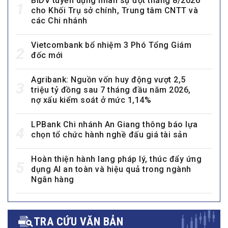
BIDV tuyển dụng nhân sự đợt tháng 8/2026
1
cho Khối Trụ sở chính, Trung tâm CNTT và
các Chi nhánh
Vietcombank bổ nhiệm 3 Phó Tổng Giám
2
đốc mới
Agribank: Nguồn vốn huy động vượt 2,5
3
triệu tỷ đồng sau 7 tháng đầu năm 2026,
nợ xấu kiểm soát ở mức 1,14%
LPBank Chi nhánh An Giang thông báo lựa
4
chọn tổ chức hành nghề đấu giá tài sản
Hoàn thiện hành lang pháp lý, thúc đẩy ứng
5
dụng AI an toàn và hiệu quả trong ngành
Ngân hàng
TRA CỨU VĂN BẢN