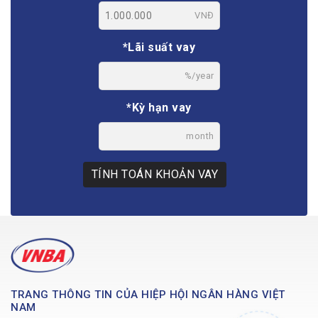
VNĐ
*Lãi suất vay
%/year
*Kỳ hạn vay
month
TÍNH TOÁN KHOẢN VAY
TRANG THÔNG TIN CỦA HIỆP HỘI NGÂN HÀNG VIỆT
NAM