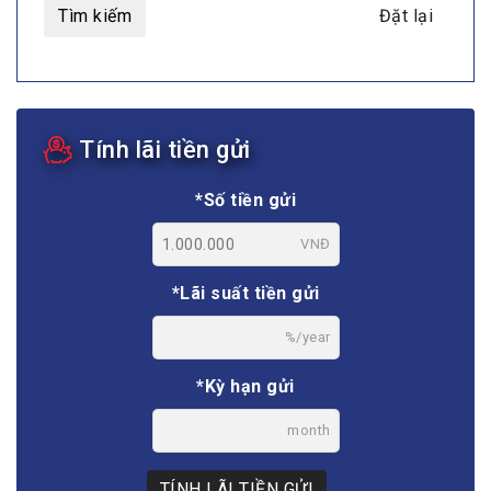
Tìm kiếm
Đặt lại
Tính lãi tiền gửi
*Số tiền gửi
VNĐ
*Lãi suất tiền gửi
%/year
*Kỳ hạn gửi
month
TÍNH LÃI TIỀN GỬI