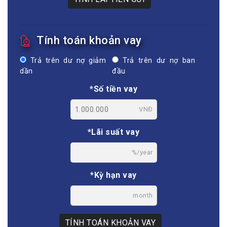
Tính toán khoản vay
Trả trên dư nợ giảm
Trả trên dư nợ ban
dần
đầu
*Số tiền vay
VNĐ
*Lãi suất vay
%/year
*Kỳ hạn vay
month
TÍNH TOÁN KHOẢN VAY