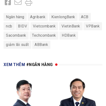
Ngân hàng
Agribank
KienlongBank
ACB
ncb
BIDV
Vietcombank
VietinBank
VPBank
Sacombank
Techcombank
HDBank
giảm lãi suất
ABBank
XEM THÊM
#NGÂN HÀNG