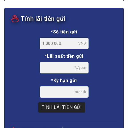
Tính lãi tiền gửi
*Số tiền gửi
VNĐ
*Lãi suất tiền gửi
%/year
*Kỳ hạn gửi
month
TÍNH LÃI TIỀN GỬI