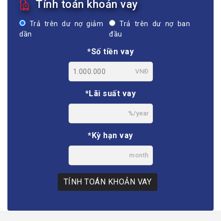
Tính toán khoản vay
Trả trên dư nợ giảm
Trả trên dư nợ ban
dần
đầu
*Số tiền vay
VNĐ
*Lãi suất vay
%/year
*Kỳ hạn vay
month
TÍNH TOÁN KHOẢN VAY