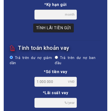
*Kỳ hạn gửi
month
TÍNH LÃI TIỀN GỬI
Tính toán khoản vay
Trả trên dư nợ giảm
Trả trên dư nợ ban
dần
đầu
*Số tiền vay
VNĐ
*Lãi suất vay
%/year