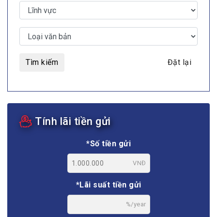
Tìm kiếm
Đặt lại
Tính lãi tiền gửi
*Số tiền gửi
VNĐ
*Lãi suất tiền gửi
%/year