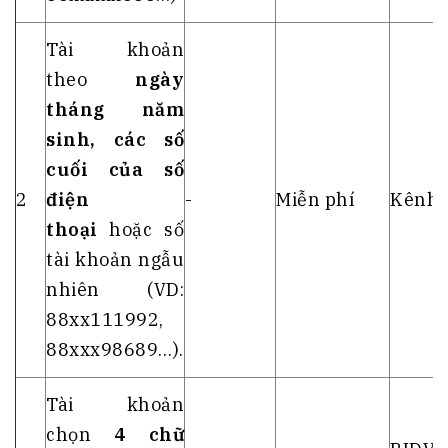
Tài khoản
theo
ngày
tháng năm
sinh, các số
cuối của số
2
điện
-
Miễn phí
Kênh 
thoại
hoặc số
tài khoản ngẫu
nhiên (VD:
88xx111992,
88xxx98689…).
Tài khoản
chọn
4 chữ