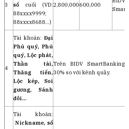
BIDV
3
số
cuối (VD:
2,800,000
600,000
Smart
88xxxx9999;
88xxxx8688…)
Tài khoản:
Đại
Phú quý, Phú
quý, Lộc phát,
Thần tài,
Trên BIDV SmartBanking:
4
Thăng tiến,
30% so với kênh quầy.
Lộc kép, Soi
gương, Sánh
đôi…
Tài khoản:
Nickname, số