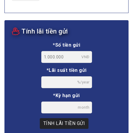
Tính lãi tiền gửi
*Số tiền gửi
VNĐ
*Lãi suất tiền gửi
%/year
*Kỳ hạn gửi
month
TÍNH LÃI TIỀN GỬI