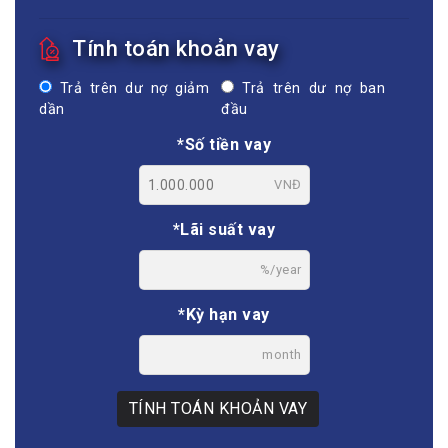
Tính toán khoản vay
Trả trên dư nợ giảm
Trả trên dư nợ ban
dần
đầu
*Số tiền vay
VNĐ
*Lãi suất vay
%/year
*Kỳ hạn vay
month
TÍNH TOÁN KHOẢN VAY