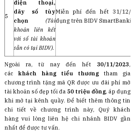
điện thoại,
dãy số tùy
Miễn phí đến hết 31/12/2
5
chọn
(Tài
dụng trên BIDV SmartBanki
khoản liên kết
với số tài khoản
sẵn có tại BIDV).
Ngoài ra, từ nay đến hết
30/11/2023
,
các
khách hàng tiểu thương
tham gia
chương trình tặng mã QR được ưu đãi phí mở
tài khoản số đẹp tối đa
50 triệu đồng
, áp dụng
khi mở tại kênh quầy. Để biết thêm thông tin
chi tiết về chương trình này, Quý khách
hàng vui lòng liên hệ chi nhánh BIDV gần
nhất để được tư vấn.