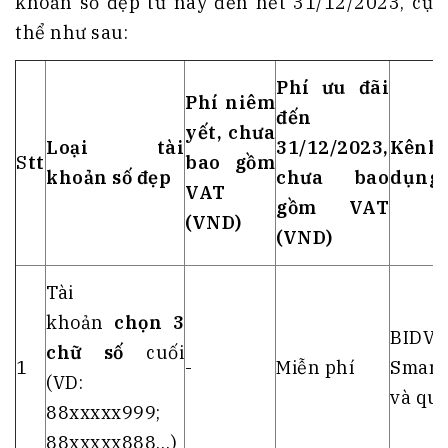
khoản số đẹp từ nay đến hết 31/12/2023, cụ
thể như sau:
Phí ưu đãi
Phí niêm
đến
yết, chưa
Loại tài
31/12/2023,
Kên
S
tt
bao gồm
khoản số đẹp
chưa bao
dụng
VAT
gồm VAT
(VND)
(VND)
Tài
khoản
chọn 3
BIDV
chữ số
cuối
1
-
Miễn phí
Smart
(VD:
và qu
88xxxxx999;
88xxxxx888…)