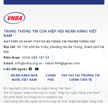
TRANG THÔNG TIN CỦA HIỆP HỘI NGÂN HÀNG VIỆT
NAM
GIẤY PHÉP SỐ 34/GP-TTĐT DO BỘ THÔNG TIN TRUYỀN THÔNG CẤP
Địa chỉ:
Số 193 phố Bà Triệu, phường Hai Bà Trưng, thành phố Hà
Nội
Điện thoại:
(024) 382 187 33
Email:
info@vnba.org.vn - vnba1994@gmail.com
Liên kết ngoài:
NGÂN HÀNG NHÀ
CHÍNH
TẠP CHÍ THỊ TRƯỜNG TÀI
NƯỚC VIỆT NAM
PHỦ
CHÍNH TIỀN TỆ
© Copyright 2006 Hiệp hội Ngân hàng Việt Nam.
Ghi rõ nguồn 'www.vnba.org.vn' hoặc "Hiệp hội ngân hàng Việt Nam"
khi phát hành lại thông tin từ website này.
Các trang liên kết ngoài sẽ mở ở cửa sổ mới, Hiệp hội Ngân hàng Việt
Nam không chịu trách nhiệm về nội dung các trang liên kết ngoài.