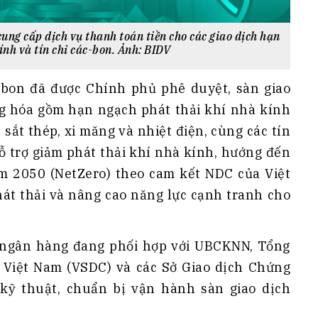
ng cấp dịch vụ thanh toán tiền cho các giao dịch hạn
ính và tín chỉ các-bon. Ảnh: BIDV
arbon đã được Chính phủ phê duyệt, sàn giao
àng hóa gồm hạn ngạch phát thải khí nhà kính
 sắt thép, xi măng và nhiệt điện, cùng các tín
hỗ trợ giảm phát thải khí nhà kính, hướng đến
m 2050 (NetZero) theo cam kết NDC của Việt
hát thải và nâng cao năng lực cạnh tranh cho
, ngân hàng đang phối hợp với UBCKNN, Tổng
 Việt Nam (VSDC) và các Sở Giao dịch Chứng
kỹ thuật, chuẩn bị vận hành sàn giao dịch