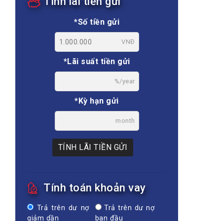
Tính lãi tiền gửi
*Số tiền gửi
VNĐ
*Lãi suất tiền gửi
%/year
*Kỳ hạn gửi
month
TÍNH LÃI TIỀN GỬI
Tính toán khoản vay
Trả trên dư nợ
Trả trên dư nợ
giảm dần
ban đầu