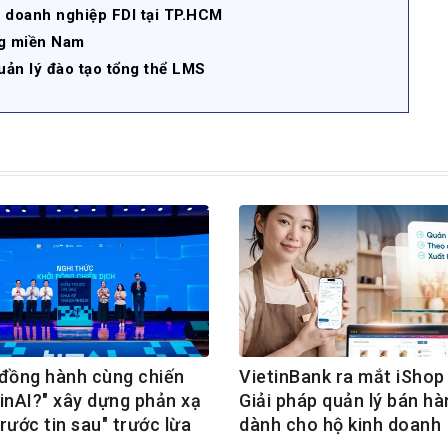
ụ doanh nghiệp FDI tại TP.HCM
ng miền Nam
uản lý đào tạo tổng thể LMS
ồng hành cùng chiến
VietinBank ra mắt iShop 
TinAI?" xây dựng phản xạ
Giải pháp quản lý bán hà
rước tin sau" trước lừa
dành cho hộ kinh doanh