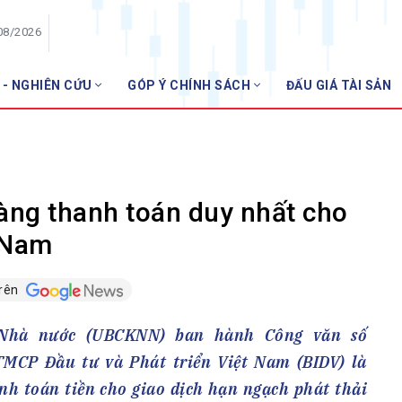
08/2026
 - NGHIÊN CỨU
GÓP Ý CHÍNH SÁCH
ĐẤU GIÁ TÀI SẢN
HỘI VIÊN
NHN
Danh sách hội viên
Gia nhập VNBA
 VNBA
àng thanh toán duy nhất cho
 Tuần VNBA
t Nam
trên
gân hàng
t
 Nhà nước (UBCKNN) ban hành Công văn số
CP Đầu tư và Phát triển Việt Nam (BIDV) là
nh toán tiền cho giao dịch hạn ngạch phát thải