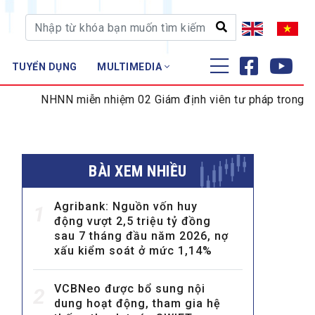
TUYỂN DỤNG
MULTIMEDIA
ĐÀO TẠO - NGHIÊN CỨU
N miễn nhiệm 02 Giám định viên tư pháp trong lĩnh vực tiền
Nghiệp vụ - Chứng chỉ
Tập huấn
BÀI XEM NHIỀU
Agribank: Nguồn vốn huy
1
động vượt 2,5 triệu tỷ đồng
sau 7 tháng đầu năm 2026, nợ
xấu kiểm soát ở mức 1,14%
VCBNeo được bổ sung nội
2
dung hoạt động, tham gia hệ