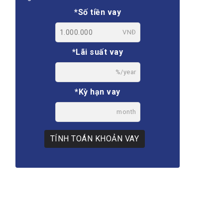
*Số tiền vay
VNĐ
*Lãi suất vay
%/year
*Kỳ hạn vay
month
TÍNH TOÁN KHOẢN VAY