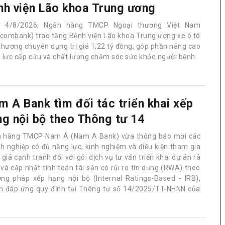
nh viện Lão khoa Trung ương
y 4/8/2026, Ngân hàng TMCP Ngoại thương Việt Nam
tcombank) trao tặng Bệnh viện Lão khoa Trung ương xe ô tô
thương chuyên dụng trị giá 1,22 tỷ đồng, góp phần nâng cao
 lực cấp cứu và chất lượng chăm sóc sức khỏe người bệnh.
m A Bank tìm đối tác triển khai xếp
ng nội bộ theo Thông tư 14
 hàng TMCP Nam Á (Nam A Bank) vừa thông báo mời các
h nghiệp có đủ năng lực, kinh nghiệm và điều kiện tham gia
giá cạnh tranh đối với gói dịch vụ tư vấn triển khai dự án rà
 và cập nhật tính toán tài sản có rủi ro tín dụng (RWA) theo
ng pháp xếp hạng nội bộ (Internal Ratings-Based - IRB),
 đáp ứng quy định tại Thông tư số 14/2025/TT-NHNN của