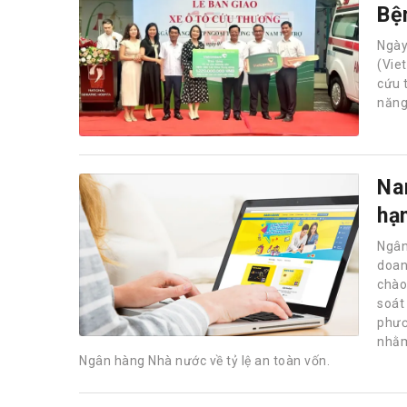
Bệ
Ngà
(Vie
cứu 
năng
Na
hạ
Ngân
doan
chào 
soát
phươ
nhằm
Ngân hàng Nhà nước về tỷ lệ an toàn vốn.