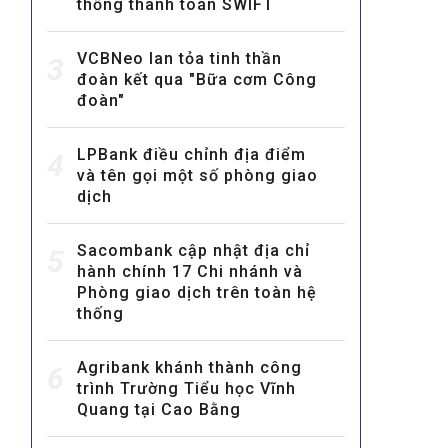
thống thanh toán SWIFT
VCBNeo lan tỏa tinh thần
3
đoàn kết qua "Bữa cơm Công
đoàn"
LPBank điều chỉnh địa điểm
4
và tên gọi một số phòng giao
MULTIMEDIA
dịch
Video
E-magazines
Sacombank cập nhật địa chỉ
5
hành chính 17 Chi nhánh và
Photos
Phòng giao dịch trên toàn hệ
thống
Agribank khánh thành công
6
trình Trường Tiểu học Vĩnh
Quang tại Cao Bằng