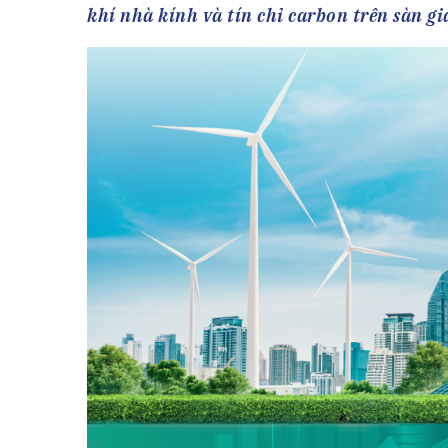
Tài chín
Bộ Chuẩn mực Đạo đức nghề nghiệp
khí nhà kính và tín chỉ carbon trên sàn g
Đấu giá 
Đối tác
Thanh t
Nhà quản
Cơ hội v
GÓP Ý CHÍNH SÁCH
ĐẤU GIÁ TÀI
Dự thảo luật
Tư vấn – Hỏi đáp
Tra cứu văn bản