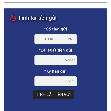
Tính lãi tiền gửi
*Số tiền gửi
VNĐ
*Lãi suất tiền gửi
%/year
*Kỳ hạn gửi
month
TÍNH LÃI TIỀN GỬI