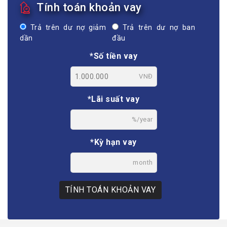
Tính toán khoản vay
Trả trên dư nợ giảm
Trả trên dư nợ ban
dần
đầu
*Số tiền vay
VNĐ
*Lãi suất vay
%/year
*Kỳ hạn vay
month
TÍNH TOÁN KHOẢN VAY