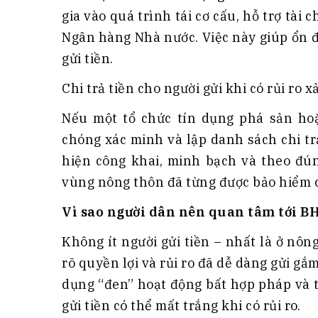
gia vào quá trình tái cơ cấu, hỗ trợ tài 
Ngân hàng Nhà nước. Việc này giúp ổn 
gửi tiền.
Chi trả tiền cho người gửi khi có rủi ro x
Nếu một tổ chức tín dụng phá sản ho
chóng xác minh và lập danh sách chi tr
hiện công khai, minh bạch và theo đún
vùng nông thôn đã từng được bảo hiểm ch
Vì sao người dân nên quan tâm tới 
Không ít người gửi tiền – nhất là ở nôn
rõ quyền lợi và rủi ro đã dễ dàng gửi gắ
dụng “đen” hoạt động bất hợp pháp và 
gửi tiền có thể mất trắng khi có rủi ro.