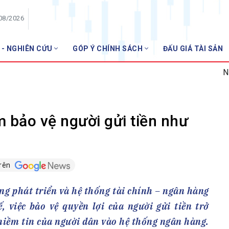
/08/2026
 - NGHIÊN CỨU
GÓP Ý CHÍNH SÁCH
ĐẤU GIÁ TÀI SẢN
HỘI VIÊN
NHNN miễn 
Danh sách hội viên
Gia nhập VNBA
 VNBA
m bảo vệ người gửi tiền như
 Tuần VNBA
trên
gân hàng
t
ng phát triển và hệ thống tài chính – ngân hàng
, việc bảo vệ quyền lợi của người gửi tiền trở
niềm tin của người dân vào hệ thống ngân hàng.