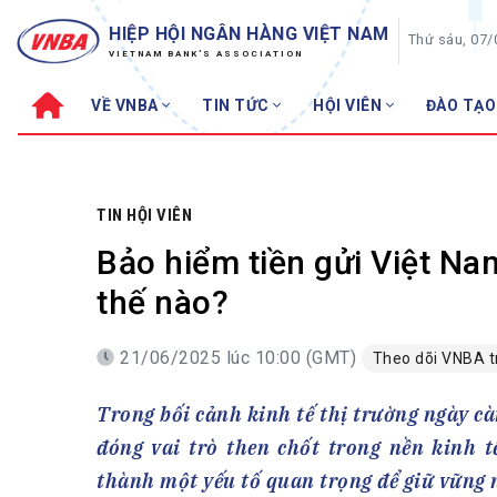
HIỆP HỘI NGÂN HÀNG VIỆT NAM
Thứ sáu, 07
VIETNAM BANK'S ASSOCIATION
VỀ VNBA
TIN TỨC
HỘI VIÊN
ĐÀO TẠO
Về VNBA
TIN TỨC
Cơ cấu tổ chức
Tin Hiệp hội
Sơ đồ tổ chức
Sự kiện
TIN HỘI VIÊN
Hội đồng Hiệp hội
30 năm
Bảo hiểm tiền gửi Việt Na
Thường trực Hiệp hội
Bản tin
thế nào?
Cơ quan Thường trực
Tin Hội viên
21/06/2025 lúc 10:00 (GMT)
Theo dõi VNBA 
Điều lệ
Tin ngành n
Lịch sử phát triển
Topic nổi bậ
Trong bối cảnh kinh tế thị trường ngày cà
VNBA các thời kỳ
Đào tạo
đóng vai trò then chốt trong nền kinh tế
Fintech
Thành tích – Giải thưởng
thành một yếu tố quan trọng để giữ vững 