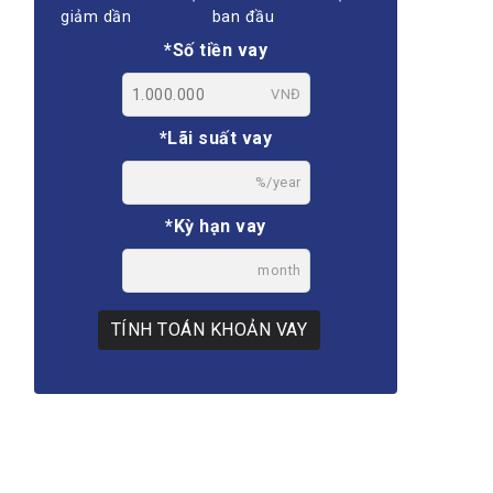
giảm dần
ban đầu
*Số tiền vay
VNĐ
*Lãi suất vay
%/year
*Kỳ hạn vay
month
TÍNH TOÁN KHOẢN VAY