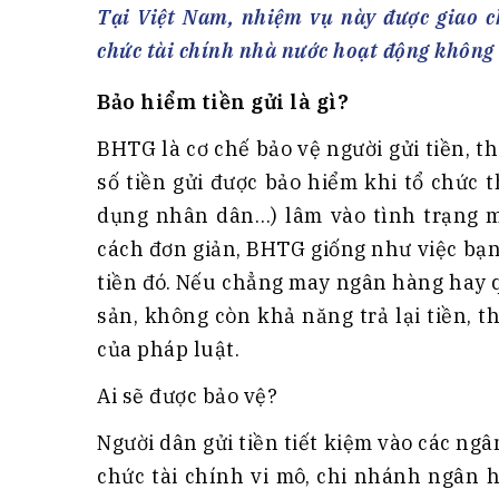
Tài chín
Bộ Chuẩn mực Đạo đức nghề nghiệp
Tại Việt Nam, nhiệm vụ này được giao 
Đấu giá 
Đối tác
chức tài chính nhà nước hoạt động không 
Thanh t
Bảo hiểm tiền gửi là gì?
Nhà quản
Cơ hội v
BHTG là cơ chế bảo vệ người gửi tiền, 
số tiền gửi được bảo hiểm khi tổ chức
GÓP Ý CHÍNH SÁCH
ĐẤU GIÁ TÀI
dụng nhân dân…) lâm vào tình trạng m
Dự thảo luật
cách đơn giản, BHTG giống như việc bạn
Tư vấn – Hỏi đáp
tiền đó. Nếu chẳng may ngân hàng hay q
Tra cứu văn bản
sản, không còn khả năng trả lại tiền, 
của pháp luật.
Ai sẽ được bảo vệ?
Người dân gửi tiền tiết kiệm vào các ng
chức tài chính vi mô, chi nhánh ngân 