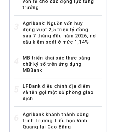
vốn rẻ cho các động lực tăng
trưởng
Agribank: Nguồn vốn huy
3
động vượt 2,5 triệu tỷ đồng
sau 7 tháng đầu năm 2026, nợ
xấu kiểm soát ở mức 1,14%
MULTIMEDIA
MB triển khai xác thực bằng
4
Video
chữ ký số trên ứng dụng
MBBank
E-magazines
Photos
LPBank điều chỉnh địa điểm
5
và tên gọi một số phòng giao
dịch
Agribank khánh thành công
6
trình Trường Tiểu học Vĩnh
Quang tại Cao Bằng