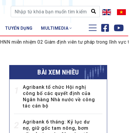
TUYỂN DỤNG
MULTIMEDIA
ĐÀO TẠO - NGHIÊN CỨU
nhiệm 02 Giám định viên tư pháp trong lĩnh vực tiền tệ và n
Nghiệp vụ - Chứng chỉ
Tập huấn
BÀI XEM NHIỀU
Agribank tổ chức Hội nghị
1
công bố các quyết định của
Ngân hàng Nhà nước về công
tác cán bộ
Agribank 6 tháng: Kỷ lục dư
2
nợ, giữ gốc tam nông, bơm