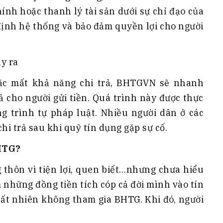
chính hoặc thanh lý tài sản dưới sự chỉ đạo của
định hệ thống và bảo đảm quyền lợi cho người
ảy ra
ặc mất khả năng chi trả, BHTGVN sẽ nhanh
ả cho người gửi tiền. Quá trình này được thực
g trình tự pháp luật. Nhiều người dân ở các
i trả sau khi quỹ tín dụng gặp sự cố.
BHTG?
g thôn vì tiện lợi, quen biết…nhưng chưa hiểu
m những đồng tiền tích cóp cả đời mình vào tín
tất nhiên không tham gia BHTG. Khi đó, người