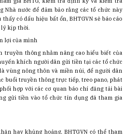
ham gia BHTG, kiểm tra định kỳ và kiểm tra
g Nhà nước để đảm bảo rằng các tổ chức này
u thấy có dấu hiệu bất ổn, BHTGVN sẽ báo cáo
ý kịp thời.
n lợi của mình
h truyền thông nhằm nâng cao hiểu biết của
uyến khích người dân gửi tiền tại các tổ chức
 là vùng nông thôn và miền núi, để người dân
 buổi truyền thông trực tiếp, treo pano, phát
, phối hợp với các cơ quan báo chí đăng tải bài
ng gửi tiền vào tổ chức tín dụng đã tham gia
 khăn hay khủng hoảng, BHTGVN có thể tham