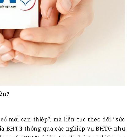
iền?
ố mới can thiệp”, mà liên tục theo dõi “sức
 gia BHTG thông qua các nghiệp vụ BHTG như