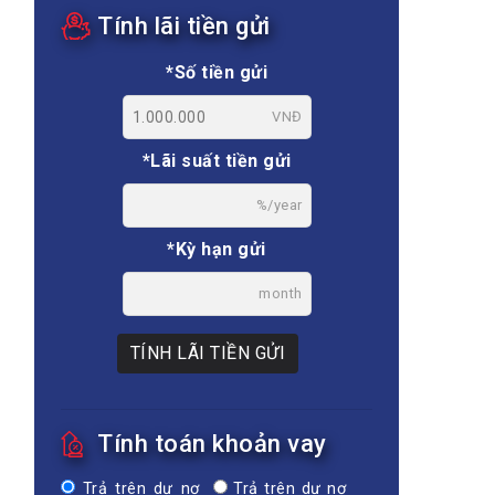
Tính lãi tiền gửi
*Số tiền gửi
VNĐ
*Lãi suất tiền gửi
%/year
*Kỳ hạn gửi
month
TÍNH LÃI TIỀN GỬI
Tính toán khoản vay
Trả trên dư nợ
Trả trên dư nợ