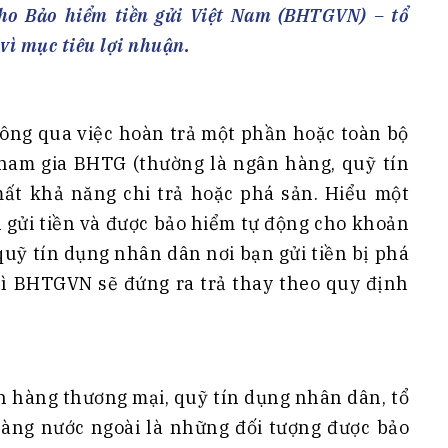
h Tiêu dùng
cho Bảo hiểm tiền gửi Việt Nam (BHTGVN) – tổ
tài sản
vì mục tiêu lợi nhuận.
oán –Thẻ
 trị
iệc làm
thông qua việc hoàn trả một phần hoặc toàn bộ
 tham gia BHTG (thường là ngân hàng, quỹ tín
 SẢN
TUYỂN DỤNG
ất khả năng chi trả hoặc phá sản. Hiểu một
 gửi tiền và được bảo hiểm tự động cho khoản
uỹ tín dụng nhân dân nơi bạn gửi tiền bị phá
thì BHTGVN sẽ đứng ra trả thay theo quy định
ân hàng thương mại, quỹ tín dụng nhân dân, tổ
hàng nước ngoài là những đối tượng được bảo