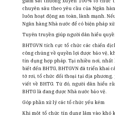
giám sát thường xuyên 100% tổ chức t
chuyên sâu theo yêu cầu của Ngân hàn
luôn hoạt động an toàn, lành mạnh. Nế
Ngân hàng Nhà nước để có biện pháp xử l
Tuyên truyền giúp người dân hiểu quyề
BHTGVN tích cực tổ chức các chiến dịc
công chúng về quyền lợi được bảo vệ, kh
tín dụng hợp pháp. Tại nhiều nơi, nhất
biết đến BHTG, BHTGVN đã triển khai các
tờ rơi, tổ chức đối thoại tại địa phương
viết về BHTG. Từ đó, người dân hiểu rằ
BHTG là đang được Nhà nước bảo vệ.
Góp phần xử lý các tổ chức yếu kém
Khi một tổ chức tín dụng lâm vào khó