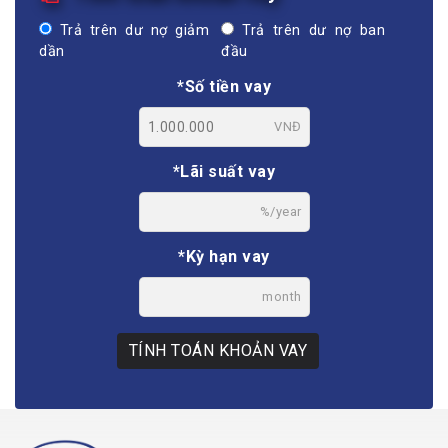
Trả trên dư nợ giảm
Trả trên dư nợ ban
dần
đầu
*Số tiền vay
VNĐ
*Lãi suất vay
%/year
*Kỳ hạn vay
month
TÍNH TOÁN KHOẢN VAY