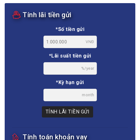
Tính lãi tiền gửi
*Số tiền gửi
VNĐ
*Lãi suất tiền gửi
%/year
*Kỳ hạn gửi
month
TÍNH LÃI TIỀN GỬI
Tính toán khoản vay