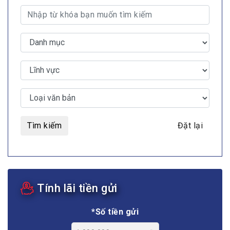
Tìm kiếm
Đặt lại
Tính lãi tiền gửi
*Số tiền gửi