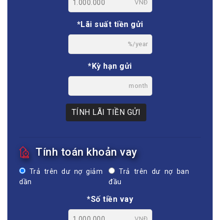
VNĐ
*Lãi suất tiền gửi
%/year
*Kỳ hạn gửi
month
TÍNH LÃI TIỀN GỬI
Tính toán khoản vay
Trả trên dư nợ giảm
Trả trên dư nợ ban
dần
đầu
*Số tiền vay
VNĐ