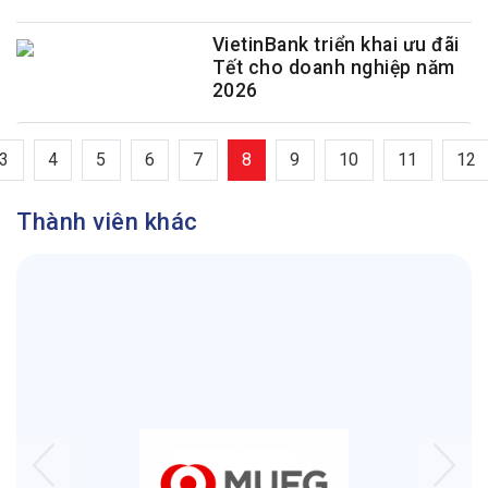
VietinBank triển khai ưu đãi
Tết cho doanh nghiệp năm
2026
3
4
5
6
7
8
9
10
11
12
Thành viên khác