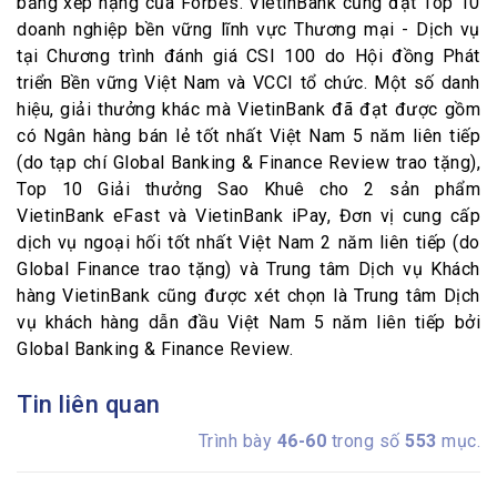
bảng xếp hạng của Forbes. VietinBank cũng đạt Top 10
doanh nghiệp bền vững lĩnh vực Thương mại - Dịch vụ
tại Chương trình đánh giá CSI 100 do Hội đồng Phát
triển Bền vững Việt Nam và VCCI tổ chức. Một số danh
hiệu, giải thưởng khác mà VietinBank đã đạt được gồm
có Ngân hàng bán lẻ tốt nhất Việt Nam 5 năm liên tiếp
(do tạp chí Global Banking & Finance Review trao tặng),
Top 10 Giải thưởng Sao Khuê cho 2 sản phẩm
VietinBank eFast và VietinBank iPay, Đơn vị cung cấp
dịch vụ ngoại hối tốt nhất Việt Nam 2 năm liên tiếp (do
Global Finance trao tặng) và Trung tâm Dịch vụ Khách
hàng VietinBank cũng được xét chọn là Trung tâm Dịch
vụ khách hàng dẫn đầu Việt Nam 5 năm liên tiếp bởi
Global Banking & Finance Review.
Tin liên quan
Trình bày
46-60
trong số
553
mục.