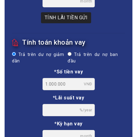
month
TÍNH LÃI TIỀN GỬI
Tính toán khoản vay
Trả trên dư nợ giảm
Trả trên dư nợ ban
dần
đầu
*Số tiền vay
VNĐ
*Lãi suất vay
%/year
*Kỳ hạn vay
month