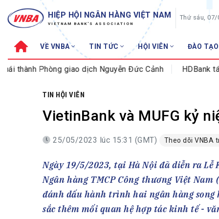
HIỆP HỘI NGÂN HÀNG VIỆT NAM
Thứ sáu, 07
VIETNAM BANK'S ASSOCIATION
VỀ VNBA
TIN TỨC
HỘI VIÊN
ĐÀO TẠO
Về VNBA
TIN TỨC
h Phòng giao dịch Nguyễn Đức Cảnh
HDBank tái bổ nhiệm
Cơ cấu tổ chức
Tin Hiệp hội
Sơ đồ tổ chức
Sự kiện
TIN HỘI VIÊN
Hội đồng Hiệp hội
30 năm
VietinBank và MUFG kỷ ni
Thường trực Hiệp hội
Bản tin
25/05/2023 lúc 15:31 (GMT)
Cơ quan Thường trực
Theo dõi VNBA 
Tin Hội viên
Điều lệ
Tin ngành n
Ngày 19/5/2023, tại Hà Nội đã diễn ra Lễ
Lịch sử phát triển
Topic nổi bậ
Ngân hàng TMCP Công thương Việt Nam (
VNBA các thời kỳ
Đào tạo
đánh dấu hành trình hai ngân hàng song 
Fintech
Thành tích – Giải thưởng
sắc thêm mối quan hệ hợp tác kinh tế - vă