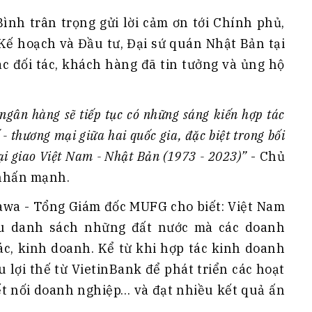
nh trân trọng gửi lời cảm ơn tới Chính phủ,
Kế hoạch và Đầu tư, Đại sứ quán Nhật Bản tại
ác đối tác, khách hàng đã tin tưởng và ủng hộ
i ngân hàng sẽ tiếp tục có những sáng kiến hợp tác
- thương mại giữa hai quốc gia, đặc biệt trong bối
ại giao Việt Nam - Nhật Bản (1973 - 2023)”
- Chủ
nhấn mạnh.
zawa - Tổng Giám đốc MUFG cho biết: Việt Nam
ầu danh sách những đất nước mà các doanh
c, kinh doanh. Kể từ khi hợp tác kinh doanh
 lợi thế từ VietinBank để phát triển các hoạt
ết nối doanh nghiệp… và đạt nhiều kết quả ấn