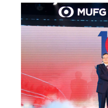
Tài chín
Bộ Chuẩn mực Đạo đức nghề nghiệp
Đấu giá 
Đối tác
Thanh t
Nhà quản
Cơ hội v
GÓP Ý CHÍNH SÁCH
ĐẤU GIÁ TÀI
Dự thảo luật
Tư vấn – Hỏi đáp
Tra cứu văn bản