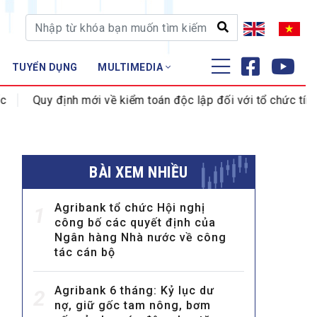
TUYỂN DỤNG
MULTIMEDIA
ĐÀO TẠO - NGHIÊN CỨU
định mới về kiểm toán độc lập đối với tổ chức tín dụng từ 
Nghiệp vụ - Chứng chỉ
Tập huấn
BÀI XEM NHIỀU
Agribank tổ chức Hội nghị
1
công bố các quyết định của
Ngân hàng Nhà nước về công
tác cán bộ
Agribank 6 tháng: Kỷ lục dư
2
nợ, giữ gốc tam nông, bơm