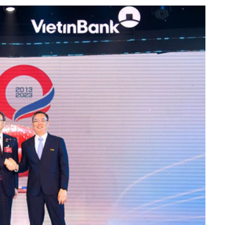
h Tiêu dùng
tài sản
oán –Thẻ
 trị
iệc làm
 SẢN
TUYỂN DỤNG