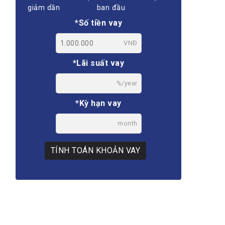
giảm dần
ban đầu
*Số tiền vay
VNĐ
*Lãi suất vay
%/year
*Kỳ hạn vay
month
TÍNH TOÁN KHOẢN VAY