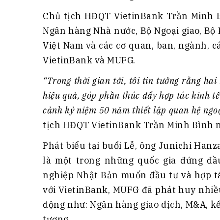
Chủ tịch HĐQT VietinBank Trần Minh Bì
Ngân hàng Nhà nước, Bộ Ngoại giao, Bộ 
Việt Nam và các cơ quan, ban, ngành, c
VietinBank và MUFG.
“Trong thời gian tới, tôi tin tưởng rằng ha
hiệu quả, góp phần thúc đẩy hợp tác kinh tế 
cảnh kỷ niệm 50 năm thiết lập quan hệ ngo
tịch HĐQT VietinBank Trần Minh Bình 
Phát biểu tại buổi Lễ, ông Junichi Han
là một trong những quốc gia đứng đ
nghiệp Nhật Bản muốn đầu tư và hợp tá
với VietinBank, MUFG đã phát huy nhiều
động như: Ngân hàng giao dịch, M&A, k
tượng.