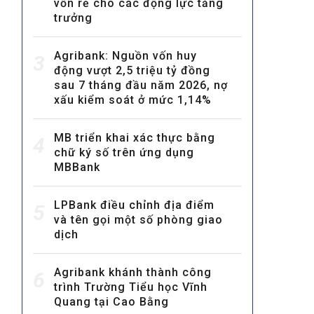
vốn rẻ cho các động lực tăng
trưởng
Agribank: Nguồn vốn huy
3
động vượt 2,5 triệu tỷ đồng
sau 7 tháng đầu năm 2026, nợ
xấu kiểm soát ở mức 1,14%
MULTIMEDIA
MB triển khai xác thực bằng
4
Video
chữ ký số trên ứng dụng
MBBank
E-magazines
Photos
LPBank điều chỉnh địa điểm
5
và tên gọi một số phòng giao
dịch
Agribank khánh thành công
6
trình Trường Tiểu học Vĩnh
Quang tại Cao Bằng