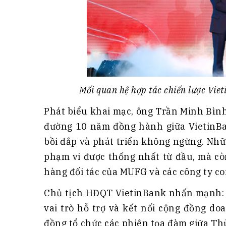
Mối quan hệ hợp tác chiến lược Vi
Phát biểu khai mạc, ông Trần Minh Bìn
đường 10 năm đồng hành giữa VietinBa
bồi đắp và phát triển không ngừng. Nhữ
phạm vi được thống nhất từ đầu, mà còn
hàng đối tác của MUFG và các công ty co
Chủ tịch HĐQT VietinBank nhấn mạnh: 
vai trò hỗ trợ và kết nối cộng đồng d
đồng tổ chức các phiên tọa đàm giữa T