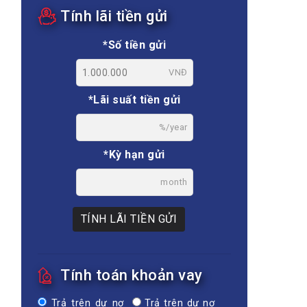
Tính lãi tiền gửi
*Số tiền gửi
VNĐ
*Lãi suất tiền gửi
%/year
*Kỳ hạn gửi
month
TÍNH LÃI TIỀN GỬI
Tính toán khoản vay
Trả trên dư nợ
Trả trên dư nợ