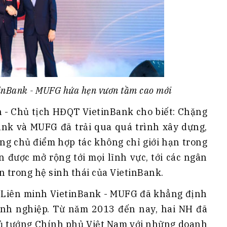
etinBank - MUFG hứa hẹn vươn tầm cao mới
h - Chủ tịch HĐQT VietinBank cho biết: Chặng
nk và MUFG đã trải qua quá trình xây dựng,
ng chủ điểm hợp tác không chỉ giới hạn trong
 được mở rộng tới mọi lĩnh vực, tới các ngân
n trong hệ sinh thái của VietinBank.
Liên minh VietinBank - MUFG đã khẳng định
oanh nghiệp. Từ năm 2013 đến nay, hai NH đã
hủ tướng Chính phủ Việt Nam với những doanh