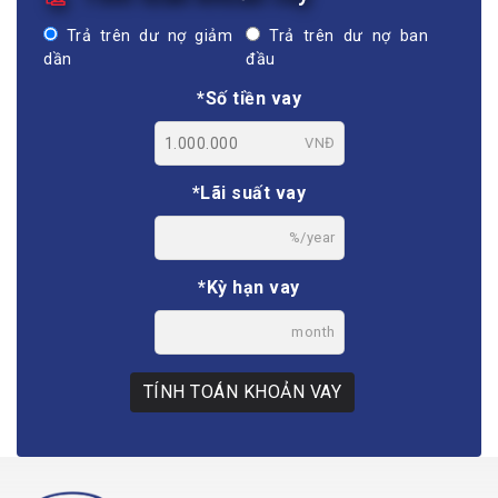
Trả trên dư nợ giảm
Trả trên dư nợ ban
dần
đầu
*Số tiền vay
VNĐ
*Lãi suất vay
%/year
*Kỳ hạn vay
month
TÍNH TOÁN KHOẢN VAY