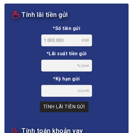
Tính lãi tiền gửi
*Số tiền gửi
VNĐ
*Lãi suất tiền gửi
%/year
*Kỳ hạn gửi
month
TÍNH LÃI TIỀN GỬI
Tính toán khoản vay