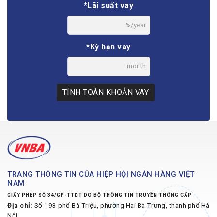
*Lãi suất vay
%/year
*Kỳ hạn vay
month
TÍNH TOÁN KHOẢN VAY
TRANG THÔNG TIN CỦA HIỆP HỘI NGÂN HÀNG VIỆT
NAM
GIẤY PHÉP SỐ 34/GP-TTĐT DO BỘ THÔNG TIN TRUYỀN THÔNG CẤP
Địa chỉ:
Số 193 phố Bà Triệu, phường Hai Bà Trưng, thành phố Hà
Nội