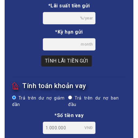
*Lãi suất tiền gửi
%/year
*Kỳ hạn gửi
month
TÍNH LÃI TIỀN GỬI
Tính toán khoản vay
Trả trên dư nợ giảm
Trả trên dư nợ ban
dần
đầu
*Số tiền vay
VNĐ