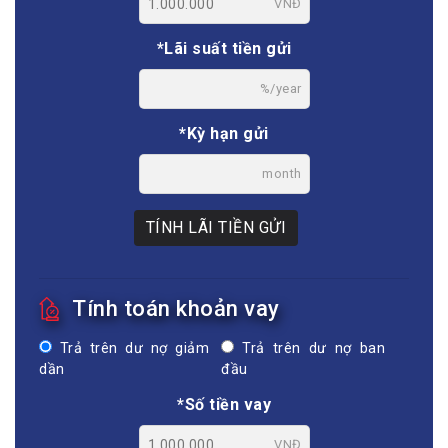
VNĐ
*Lãi suất tiền gửi
%/year
*Kỳ hạn gửi
month
TÍNH LÃI TIỀN GỬI
Tính toán khoản vay
Trả trên dư nợ giảm
Trả trên dư nợ ban
dần
đầu
*Số tiền vay
VNĐ