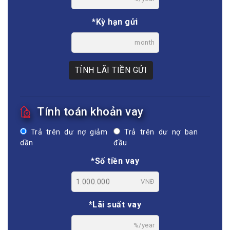
*Kỳ hạn gửi
month
TÍNH LÃI TIỀN GỬI
Tính toán khoản vay
Trả trên dư nợ giảm
Trả trên dư nợ ban
dần
đầu
*Số tiền vay
VNĐ
*Lãi suất vay
%/year