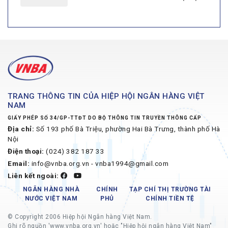
TRANG THÔNG TIN CỦA HIỆP HỘI NGÂN HÀNG VIỆT
NAM
GIẤY PHÉP SỐ 34/GP-TTĐT DO BỘ THÔNG TIN TRUYỀN THÔNG CẤP
Địa chỉ:
Số 193 phố Bà Triệu, phường Hai Bà Trưng, thành phố Hà
Nội
Điện thoại:
(024) 382 187 33
Email:
info@vnba.org.vn - vnba1994@gmail.com
Liên kết ngoài:
NGÂN HÀNG NHÀ
CHÍNH
TẠP CHÍ THỊ TRƯỜNG TÀI
NƯỚC VIỆT NAM
PHỦ
CHÍNH TIỀN TỆ
© Copyright 2006 Hiệp hội Ngân hàng Việt Nam.
Ghi rõ nguồn 'www.vnba.org.vn' hoặc "Hiệp hội ngân hàng Việt Nam"