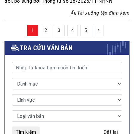
đổi, bổ sung bởi Thông tư số 28/2025/TT-NHNN
Tải xuống tệp đính kèm
1
2
3
4
5
TRA CỨU VĂN BẢN
Tìm kiếm
Đặt lại