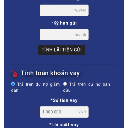
%/year
*Kỳ hạn gửi
month
TÍNH LÃI TIỀN GỬI
Tính toán khoản vay
Trả trên dư nợ giảm
Trả trên dư nợ ban
dần
đầu
*Số tiền vay
VNĐ
*Lãi suất vay